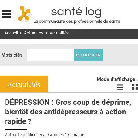
santé log
La communauté des professionnels de santé
Jump to navigation
Accueil
>
Actualités
>
Actualités
MON COMPTE
ABONNEMENT
Mots clés
S'ABONNER À LA REVUE SOIN À DOMICILE
ACTUS
Mode d'affichage :
DOSSIERS
Actualités
Voir
Vo
les
le
RÉSEAUX
actualité
ac
DÉPRESSION : Gros coup de déprime,
en
en
E-REVUE SAD
bientôt des antidépresseurs à action
liste
bl
THÉMA
rapide ?
L'APP
Actualité publiée il y a
9 années 1 semaine