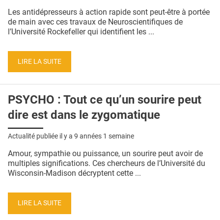
QUI SOMMES-NOUS ?
Les antidépresseurs à action rapide sont peut-être à portée
de main avec ces travaux de Neuroscientifiques de
PUBLICITÉ
l’Université Rockefeller qui identifient les ...
CONDITIONS GÉNÉRALES
LIRE LA SUITE
CONTACT
CRÉDITS
PSYCHO : Tout ce qu’un sourire peut
dire est dans le zygomatique
Actualité publiée il y a
9 années 1 semaine
Amour, sympathie ou puissance, un sourire peut avoir de
multiples significations. Ces chercheurs de l’Université du
Wisconsin-Madison décryptent cette ...
LIRE LA SUITE