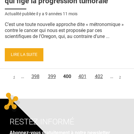
qui fige la progression tumorale
Actualité publiée il y a
9 années 11 mois
C’est une toute nouvelle approche dite « métronomique »
contre le cancer qui nous est proposée par ces
scientifiques de l’Oregon, qui, au contraire d’une ...
LIRE LA SUITE
Pages
‹
…
398
399
400
401
402
…
›
RESTEZ INFORMÉ
Abonnez-vous gratuitement à notre newsletter