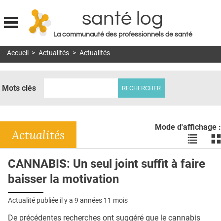
santé log
La communauté des professionnels de santé
Jump to navigation
Accueil
>
Actualités
>
Actualités
MON COMPTE
ABONNEMENT
Mots clés
S'ABONNER À LA REVUE SOIN À DOMICILE
ACTUS
Mode d'affichage :
DOSSIERS
Actualités
Voir
Vo
les
le
RÉSEAUX
actualité
ac
CANNABIS: Un seul joint suffit à faire
en
en
E-REVUE SAD
baisser la motivation
liste
bl
THÉMA
Actualité publiée il y a
9 années 11 mois
L'APP
De précédentes recherches ont suggéré que le cannabis