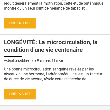
QUI SOMMES-NOUS ?
réduit généralement la motivation, cette étude britannique
montre qu’un seul joint de mélange de tabac et ...
PUBLICITÉ
CONDITIONS GÉNÉRALES
LIRE LA SUITE
CONTACT
LONGÉVITÉ: La microcirculation, la
CRÉDITS
condition d'une vie centenaire
Actualité publiée il y a
9 années 11 mois
Une bonne microcirculation sanguine révélée par les
niveaux d'une hormone, l'adrénomédulline, est un facteur
de durée de vie accrue, révèle cette recherche de ...
LIRE LA SUITE