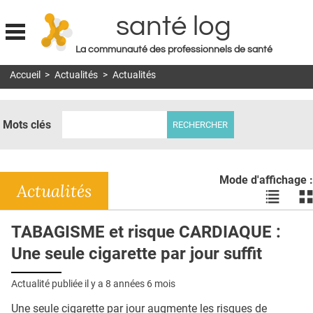
santé log
La communauté des professionnels de santé
Jump to navigation
Accueil
>
Actualités
>
Actualités
MON COMPTE
ABONNEMENT
Mots clés
S'ABONNER À LA REVUE SOIN À DOMICILE
ACTUS
Mode d'affichage :
DOSSIERS
Actualités
Voir
Vo
les
le
RÉSEAUX
actualité
ac
TABAGISME et risque CARDIAQUE :
en
en
E-REVUE SAD
Une seule cigarette par jour suffit
liste
bl
THÉMA
Actualité publiée il y a
8 années 6 mois
L'APP
Une seule cigarette par jour augmente les risques de