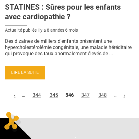
STATINES : Sûres pour les enfants
avec cardiopathie ?
Actualité publiée il y a
8 années 6 mois
Des dizaines de milliers d'enfants présentent une
hypercholestérolémie congénitale, une maladie héréditaire
qui provoque des taux anormalement élevés de ...
LIRE LA SUITE
Pages
‹
…
344
345
346
347
348
…
›