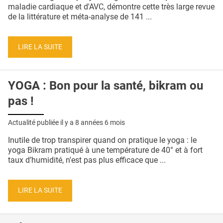
QUI SOMMES-NOUS ?
maladie cardiaque et d'AVC, démontre cette très large revue
de la littérature et méta-analyse de 141 ...
PUBLICITÉ
CONDITIONS GÉNÉRALES
LIRE LA SUITE
CONTACT
YOGA : Bon pour la santé, bikram ou
CRÉDITS
pas !
Actualité publiée il y a
8 années 6 mois
Inutile de trop transpirer quand on pratique le yoga : le
yoga Bikram pratiqué à une température de 40° et à fort
taux d’humidité, n'est pas plus efficace que ...
LIRE LA SUITE