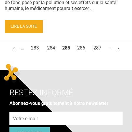
de fond posé par la pollution et ses effets sur la santé
humaine, le médicament pourrait exercer ...
LIRE LA SUITE
Pages
‹
…
283
284
285
286
287
…
›
RESTEZ INFORMÉ
Abonnez-vous gratuitement à notre newsletter
Adresse e-mail