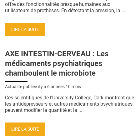
QUI SOMMES-NOUS ?
offre des fonctionnalités presque humaines aux
utilisateurs de prothèses. En détectant la pression, la ...
PUBLICITÉ
CONDITIONS GÉNÉRALES
LIRE LA SUITE
CONTACT
AXE INTESTIN-CERVEAU : Les
CRÉDITS
médicaments psychiatriques
chamboulent le microbiote
Actualité publiée il y a
6 années 10 mois
Ces scientifiques de l’University College, Cork montrent que
les antidépresseurs et autres médicaments psychiatriques
peuvent modifier la quantité et la ...
LIRE LA SUITE