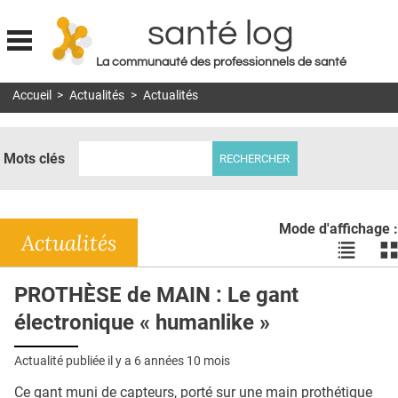
santé log
La communauté des professionnels de santé
Jump to navigation
Accueil
>
Actualités
>
Actualités
MON COMPTE
ABONNEMENT
Mots clés
S'ABONNER À LA REVUE SOIN À DOMICILE
ACTUS
Mode d'affichage :
DOSSIERS
Actualités
Voir
Vo
les
le
RÉSEAUX
actualité
ac
PROTHÈSE de MAIN : Le gant
en
en
E-REVUE SAD
électronique « humanlike »
liste
bl
THÉMA
Actualité publiée il y a
6 années 10 mois
L'APP
Ce gant muni de capteurs, porté sur une main prothétique