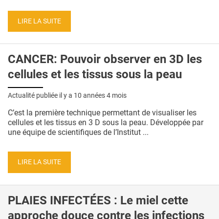
QUI SOMMES-NOUS ?
LIRE LA SUITE
PUBLICITÉ
CONDITIONS GÉNÉRALES
CANCER: Pouvoir observer en 3D les
CONTACT
cellules et les tissus sous la peau
CRÉDITS
Actualité publiée il y a
10 années 4 mois
C’est la première technique permettant de visualiser les
cellules et les tissus en 3 D sous la peau. Développée par
une équipe de scientifiques de l’Institut ...
LIRE LA SUITE
PLAIES INFECTÉES : Le miel cette
approche douce contre les infections