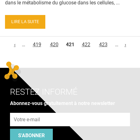
dans le métabolisme du glucose dans les cellules, ...
LIRE LA SUITE
Pages
‹
…
419
420
421
422
423
…
›
RESTEZ INFORMÉ
Abonnez-vous gratuitement à notre newsletter
Adresse e-mail
S'ABONNER