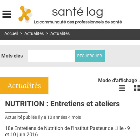
santé log
La communauté des professionnels de santé
Jump to navigation
Accueil
>
Actualités
>
Actualités
MON COMPTE
ABONNEMENT
Mots clés
S'ABONNER À LA REVUE SOIN À DOMICILE
ACTUS
Mode d'affichage :
DOSSIERS
Actualités
Voir
Vo
les
le
RÉSEAUX
actualité
ac
NUTRITION : Entretiens et ateliers
en
en
E-REVUE SAD
liste
bl
Actualité publiée il y a
10 années 4 mois
THÉMA
18e Entretiens de Nutrition de l’Institut Pasteur de Lille - 9
L'APP
et 10 juin 2016