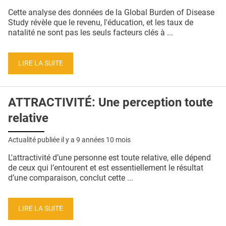
QUI SOMMES-NOUS ?
Cette analyse des données de la Global Burden of Disease
Study révèle que le revenu, l'éducation, et les taux de
PUBLICITÉ
natalité ne sont pas les seuls facteurs clés à ...
CONDITIONS GÉNÉRALES
LIRE LA SUITE
CONTACT
CRÉDITS
ATTRACTIVITÉ: Une perception toute
relative
Actualité publiée il y a
9 années 10 mois
L'attractivité d’une personne est toute relative, elle dépend
de ceux qui l’entourent et est essentiellement le résultat
d’une comparaison, conclut cette ...
LIRE LA SUITE