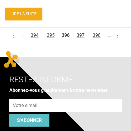
LIRE LA SUITE
Pages
‹
…
394
395
396
397
398
…
›
RESTEZ INFORMÉ
Abonnez-vous gratuitement à notre newsletter
Adresse e-mail
S'ABONNER