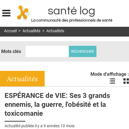
santé log
La communauté des professionnels de santé
Jump to navigation
Accueil
>
Actualités
>
Actualités
MON COMPTE
ABONNEMENT
Mots clés
S'ABONNER À LA REVUE SOIN À DOMICILE
ACTUS
Mode d'affichage :
DOSSIERS
Actualités
Voir
Vo
les
le
RÉSEAUX
actualité
ac
ESPÉRANCE de VIE: Ses 3 grands
en
en
E-REVUE SAD
ennemis, la guerre, l'obésité et la
liste
bl
THÉMA
toxicomanie
L'APP
Actualité publiée il y a
9 années 10 mois