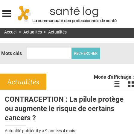
santé log
La communauté des professionnels de santé
Jump to navigation
Accueil
>
Actualités
>
Actualités
MON COMPTE
ABONNEMENT
Mots clés
S'ABONNER À LA REVUE SOIN À DOMICILE
ACTUS
Mode d'affichage :
DOSSIERS
Actualités
Voir
Vo
les
le
RÉSEAUX
actualité
ac
CONTRACEPTION : La pilule protège
en
en
E-REVUE SAD
ou augmente le risque de certains
liste
bl
THÉMA
cancers ?
L'APP
Actualité publiée il y a
9 années 4 mois