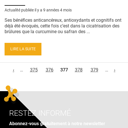
Actualité publiée il y a
9 années 4 mois
Ses bénéfices anticancéreux, antioxydants et cognitifs ont
déjà été évoqués, cette fois c’est dans la cicatrisation des
brûlures que la curcumine ou safran des ...
LIRE LA SUITE
Pages
‹
…
375
376
377
378
379
…
›
RESTEZ INFORMÉ
Abonnez-vous gratuitement à notre newsletter