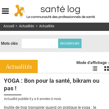
santé log
La communauté des professionnels de santé
Jump to navigation
Accueil
>
Actualités
>
Actualités
MON COMPTE
ABONNEMENT
Mots clés
S'ABONNER À LA REVUE SOIN À DOMICILE
ACTUS
Mode d'affichage :
DOSSIERS
Actualités
Voir
Vo
les
le
RÉSEAUX
actualité
ac
YOGA : Bon pour la santé, bikram ou
en
en
E-REVUE SAD
pas !
liste
bl
THÉMA
Actualité publiée il y a
8 années 6 mois
L'APP
Inutile de trop transpirer quand on pratique le yoga : le