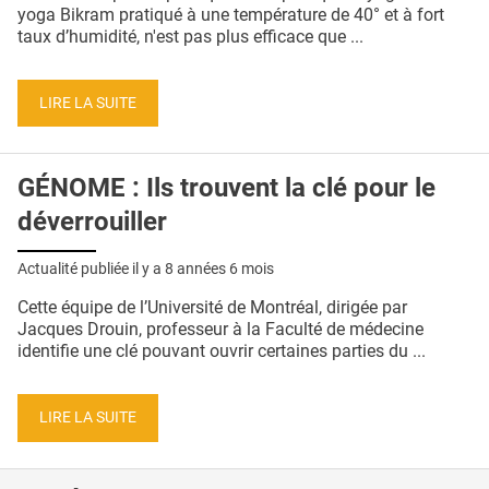
QUI SOMMES-NOUS ?
yoga Bikram pratiqué à une température de 40° et à fort
taux d’humidité, n'est pas plus efficace que ...
PUBLICITÉ
CONDITIONS GÉNÉRALES
LIRE LA SUITE
CONTACT
GÉNOME : Ils trouvent la clé pour le
CRÉDITS
déverrouiller
Actualité publiée il y a
8 années 6 mois
Cette équipe de l’Université de Montréal, dirigée par
Jacques Drouin, professeur à la Faculté de médecine
identifie une clé pouvant ouvrir certaines parties du ...
LIRE LA SUITE