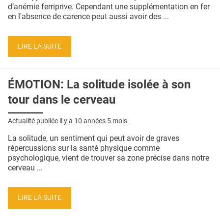
QUI SOMMES-NOUS ?
d’anémie ferriprive. Cependant une supplémentation en fer
en l'absence de carence peut aussi avoir des ...
PUBLICITÉ
CONDITIONS GÉNÉRALES
LIRE LA SUITE
CONTACT
ÉMOTION: La solitude isolée à son
CRÉDITS
tour dans le cerveau
Actualité publiée il y a
10 années 5 mois
La solitude, un sentiment qui peut avoir de graves
répercussions sur la santé physique comme
psychologique, vient de trouver sa zone précise dans notre
cerveau ...
LIRE LA SUITE