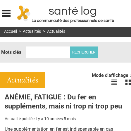
santé log
La communauté des professionnels de santé
Jump to navigation
Accueil
>
Actualités
>
Actualités
MON COMPTE
ABONNEMENT
Mots clés
S'ABONNER À LA REVUE SOIN À DOMICILE
ACTUS
Mode d'affichage :
DOSSIERS
Actualités
Voir
Vo
les
le
RÉSEAUX
actualité
ac
ANÉMIE, FATIGUE : Du fer en
en
en
E-REVUE SAD
suppléments, mais ni trop ni trop peu
liste
bl
THÉMA
Actualité publiée il y a
10 années 5 mois
L'APP
Une supplémentation en fer est indispensable en cas