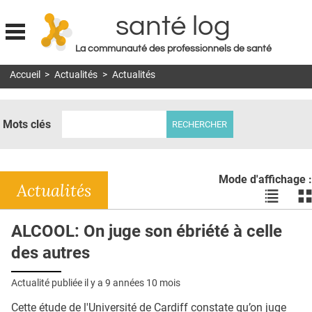
santé log
La communauté des professionnels de santé
Jump to navigation
Accueil
>
Actualités
>
Actualités
MON COMPTE
ABONNEMENT
Mots clés
S'ABONNER À LA REVUE SOIN À DOMICILE
ACTUS
Mode d'affichage :
DOSSIERS
Actualités
Voir
Vo
les
le
RÉSEAUX
actualité
ac
ALCOOL: On juge son ébriété à celle
en
en
E-REVUE SAD
des autres
liste
bl
THÉMA
Actualité publiée il y a
9 années 10 mois
L'APP
Cette étude de l'Université de Cardiff constate qu’on juge