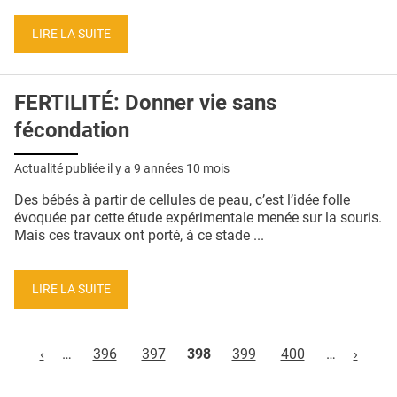
LIRE LA SUITE
FERTILITÉ: Donner vie sans
fécondation
Actualité publiée il y a
9 années 10 mois
Des bébés à partir de cellules de peau, c’est l’idée folle
évoquée par cette étude expérimentale menée sur la souris.
Mais ces travaux ont porté, à ce stade ...
LIRE LA SUITE
Pages
‹
…
396
397
398
399
400
…
›