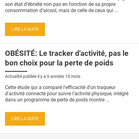
QUI SOMMES-NOUS ?
son état d’ébriété non pas en fonction de sa propre
consommation d’alcool, mais de celle de ceux qui ...
PUBLICITÉ
CONDITIONS GÉNÉRALES
LIRE LA SUITE
CONTACT
OBÉSITÉ: Le tracker d'activité, pas le
CRÉDITS
bon choix pour la perte de poids
Actualité publiée il y a
9 années 10 mois
Cette étude qui a comparé l'efficacité d’un traqueur
d'activité connecté pour suivre l’activité physique, intégré
dans un programme de perte de poids montre ...
LIRE LA SUITE