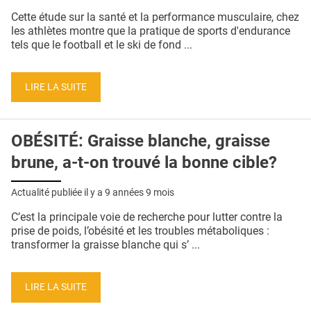
QUI SOMMES-NOUS ?
Cette étude sur la santé et la performance musculaire, chez
les athlètes montre que la pratique de sports d'endurance
PUBLICITÉ
tels que le football et le ski de fond ...
CONDITIONS GÉNÉRALES
LIRE LA SUITE
CONTACT
CRÉDITS
OBÉSITÉ: Graisse blanche, graisse
brune, a-t-on trouvé la bonne cible?
Actualité publiée il y a
9 années 9 mois
C’est la principale voie de recherche pour lutter contre la
prise de poids, l’obésité et les troubles métaboliques :
transformer la graisse blanche qui s’ ...
LIRE LA SUITE