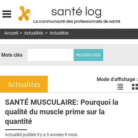
santé log
La communauté des professionnels de santé
Jump to navigation
Accueil
>
Actualités
>
Actualités
MON COMPTE
ABONNEMENT
Mots clés
S'ABONNER À LA REVUE SOIN À DOMICILE
ACTUS
Mode d'affichage :
DOSSIERS
Actualités
Voir
Vo
les
le
RÉSEAUX
actualité
ac
SANTÉ MUSCULAIRE: Pourquoi la
en
en
E-REVUE SAD
qualité du muscle prime sur la
liste
bl
THÉMA
quantité
L'APP
Actualité publiée il y a
9 années 9 mois