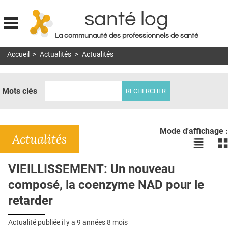
santé log
La communauté des professionnels de santé
Jump to navigation
Accueil
>
Actualités
>
Actualités
MON COMPTE
ABONNEMENT
Mots clés
S'ABONNER À LA REVUE SOIN À DOMICILE
ACTUS
Mode d'affichage :
DOSSIERS
Actualités
Voir
Vo
les
le
RÉSEAUX
actualité
ac
VIEILLISSEMENT: Un nouveau
en
en
E-REVUE SAD
composé, la coenzyme NAD pour le
liste
bl
THÉMA
retarder
L'APP
Actualité publiée il y a
9 années 8 mois