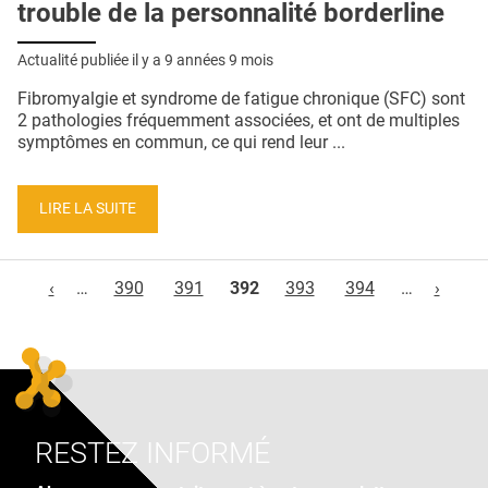
trouble de la personnalité borderline
Actualité publiée il y a
9 années 9 mois
Fibromyalgie et syndrome de fatigue chronique (SFC) sont
2 pathologies fréquemment associées, et ont de multiples
symptômes en commun, ce qui rend leur ...
LIRE LA SUITE
Pages
‹
…
390
391
392
393
394
…
›
RESTEZ INFORMÉ