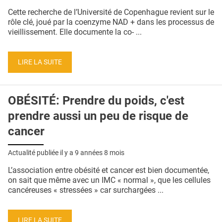
QUI SOMMES-NOUS ?
Cette recherche de l’Université de Copenhague revient sur le
rôle clé, joué par la coenzyme NAD + dans les processus de
PUBLICITÉ
vieillissement. Elle documente la co- ...
CONDITIONS GÉNÉRALES
LIRE LA SUITE
CONTACT
CRÉDITS
OBÉSITÉ: Prendre du poids, c'est
prendre aussi un peu de risque de
cancer
Actualité publiée il y a
9 années 8 mois
L’association entre obésité et cancer est bien documentée,
on sait que même avec un IMC « normal », que les cellules
cancéreuses « stressées » car surchargées ...
LIRE LA SUITE