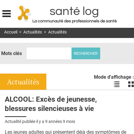
santé log
La communauté des professionnels de santé
Jump to navigation
Accueil
>
Actualités
>
Actualités
MON COMPTE
ABONNEMENT
Mots clés
S'ABONNER À LA REVUE SOIN À DOMICILE
ACTUS
Mode d'affichage :
DOSSIERS
Actualités
Voir
Vo
les
le
RÉSEAUX
actualité
ac
ALCOOL: Excès de jeunesse,
en
en
E-REVUE SAD
blessures silencieuses à vie
liste
bl
THÉMA
Actualité publiée il y a
9 années 9 mois
L'APP
Les jeunes adultes qui présentent déjà des symptômes de