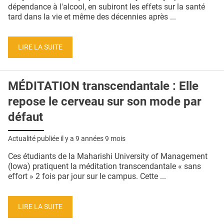
QUI SOMMES-NOUS ?
dépendance à l'alcool, en subiront les effets sur la santé
tard dans la vie et même des décennies après ...
PUBLICITÉ
CONDITIONS GÉNÉRALES
LIRE LA SUITE
CONTACT
MÉDITATION transcendantale : Elle
CRÉDITS
repose le cerveau sur son mode par
défaut
Actualité publiée il y a
9 années 9 mois
Ces étudiants de la Maharishi University of Management
(Iowa) pratiquent la méditation transcendantale « sans
effort » 2 fois par jour sur le campus. Cette ...
LIRE LA SUITE