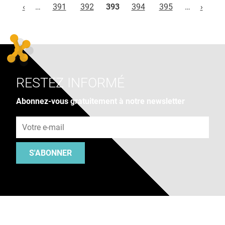
‹
…
391
392
393
394
395
…
›
RESTEZ INFORMÉ
Abonnez-vous gratuitement à notre newsletter
Adresse e-mail
S'ABONNER