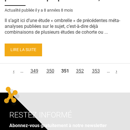
Actualité publiée il y a
8 années 8 mois
Il s’agit ici d’une étude « ombrelle » de précédentes méta-
analyses publiées sur le sujet, c’est-à-dire déjà
combinaisons de plusieurs études de cohorte ou ...
LIRE LA SUITE
Pages
‹
…
349
350
351
352
353
…
›
RESTEZ INFORMÉ
Abonnez-vous gratuitement à notre newsletter