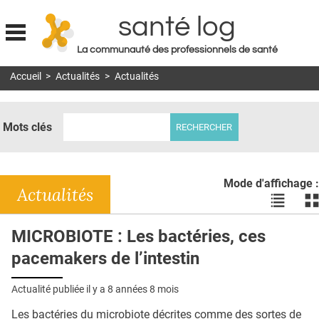
santé log
La communauté des professionnels de santé
Jump to navigation
Accueil
>
Actualités
>
Actualités
MON COMPTE
ABONNEMENT
Mots clés
S'ABONNER À LA REVUE SOIN À DOMICILE
ACTUS
Mode d'affichage :
DOSSIERS
Actualités
Voir
Vo
les
le
RÉSEAUX
actualité
ac
MICROBIOTE : Les bactéries, ces
en
en
E-REVUE SAD
pacemakers de l’intestin
liste
bl
THÉMA
Actualité publiée il y a
8 années 8 mois
L'APP
Les bactéries du microbiote décrites comme des sortes de