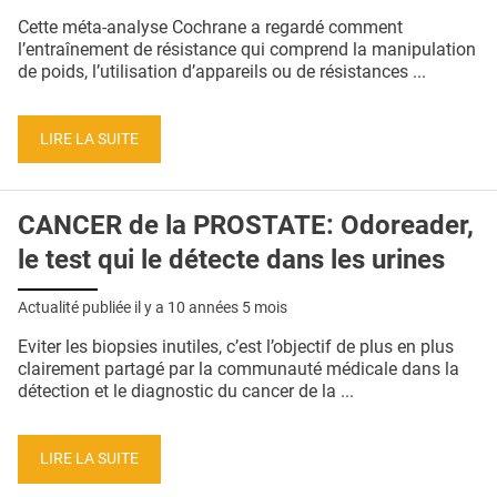
QUI SOMMES-NOUS ?
Cette méta-analyse Cochrane a regardé comment
l’entraînement de résistance qui comprend la manipulation
PUBLICITÉ
de poids, l’utilisation d’appareils ou de résistances ...
CONDITIONS GÉNÉRALES
LIRE LA SUITE
CONTACT
CRÉDITS
CANCER de la PROSTATE: Odoreader,
le test qui le détecte dans les urines
Actualité publiée il y a
10 années 5 mois
Eviter les biopsies inutiles, c’est l’objectif de plus en plus
clairement partagé par la communauté médicale dans la
détection et le diagnostic du cancer de la ...
LIRE LA SUITE