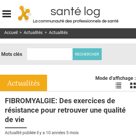
santé log
La communauté des professionnels de santé
Jump to navigation
Accueil
>
Actualités
>
Actualités
MON COMPTE
ABONNEMENT
Mots clés
S'ABONNER À LA REVUE SOIN À DOMICILE
ACTUS
Mode d'affichage :
DOSSIERS
Actualités
Voir
Vo
les
le
RÉSEAUX
actualité
ac
FIBROMYALGIE: Des exercices de
en
en
E-REVUE SAD
résistance pour retrouver une qualité
liste
bl
THÉMA
de vie
L'APP
Actualité publiée il y a
10 années 5 mois