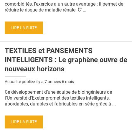
QUI SOMMES-NOUS ?
comorbidités, l’exercice a un autre avantage : il permet de
réduire le risque de maladie rénale. C’ ...
PUBLICITÉ
CONDITIONS GÉNÉRALES
LIRE LA SUITE
CONTACT
TEXTILES et PANSEMENTS
CRÉDITS
INTELLIGENTS : Le graphène ouvre de
nouveaux horizons
Actualité publiée il y a
7 années 6 mois
Ce développement d’une équipe de bioingénieurs de
l’Université d'Exeter promet des textiles intelligents,
abordables, durables et fabricables en série grâce à ...
LIRE LA SUITE