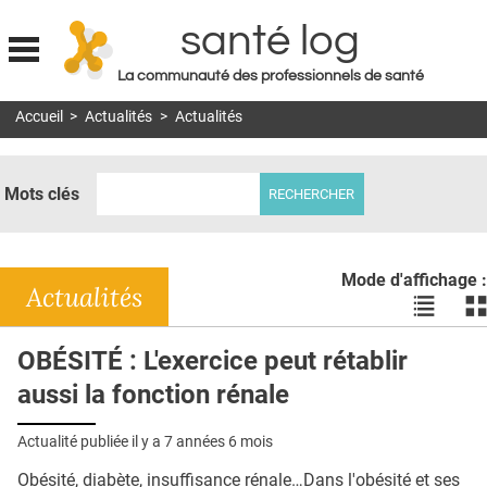
santé log
La communauté des professionnels de santé
Jump to navigation
Accueil
>
Actualités
>
Actualités
MON COMPTE
ABONNEMENT
Mots clés
S'ABONNER À LA REVUE SOIN À DOMICILE
ACTUS
Mode d'affichage :
DOSSIERS
Actualités
Voir
Vo
les
le
RÉSEAUX
actualité
ac
OBÉSITÉ : L'exercice peut rétablir
en
en
E-REVUE SAD
aussi la fonction rénale
liste
bl
THÉMA
Actualité publiée il y a
7 années 6 mois
L'APP
Obésité, diabète, insuffisance rénale…Dans l'obésité et ses