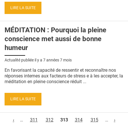
LIRE LA SUITE
MÉDITATION : Pourquoi la pleine
conscience met aussi de bonne
humeur
Actualité publiée il y a
7 années 7 mois
En favorisant la capacité de ressentir et reconnaître nos
réponses internes aux facteurs de stress e à les accepter, la
méditation en pleine conscience réduit ...
LIRE LA SUITE
Pages
‹
…
311
312
313
314
315
…
›