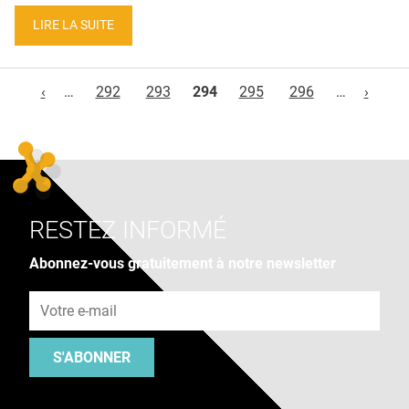
LIRE LA SUITE
Pages
‹
…
292
293
294
295
296
…
›
RESTEZ INFORMÉ
Abonnez-vous gratuitement à notre newsletter
Adresse e-mail
S'ABONNER