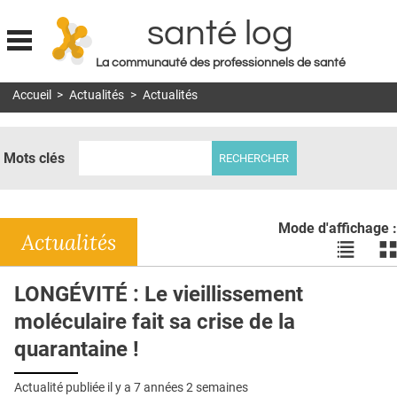
santé log
La communauté des professionnels de santé
Jump to navigation
Accueil
>
Actualités
>
Actualités
MON COMPTE
ABONNEMENT
Mots clés
S'ABONNER À LA REVUE SOIN À DOMICILE
ACTUS
Mode d'affichage :
DOSSIERS
Actualités
Voir
Vo
les
le
RÉSEAUX
actualité
ac
LONGÉVITÉ : Le vieillissement
en
en
E-REVUE SAD
moléculaire fait sa crise de la
liste
bl
THÉMA
quarantaine !
L'APP
Actualité publiée il y a
7 années 2 semaines