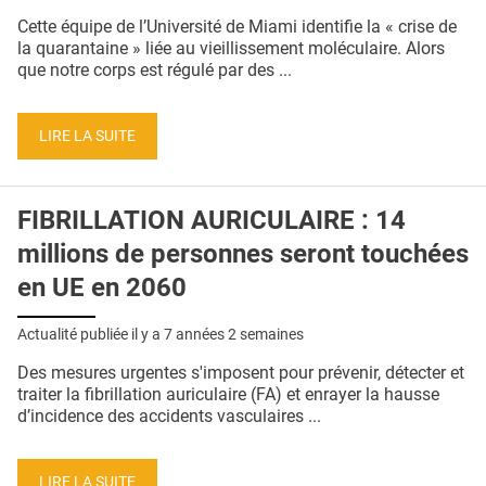
QUI SOMMES-NOUS ?
Cette équipe de l’Université de Miami identifie la « crise de
la quarantaine » liée au vieillissement moléculaire. Alors
PUBLICITÉ
que notre corps est régulé par des ...
CONDITIONS GÉNÉRALES
LIRE LA SUITE
CONTACT
CRÉDITS
FIBRILLATION AURICULAIRE : 14
millions de personnes seront touchées
en UE en 2060
Actualité publiée il y a
7 années 2 semaines
Des mesures urgentes s'imposent pour prévenir, détecter et
traiter la fibrillation auriculaire (FA) et enrayer la hausse
d’incidence des accidents vasculaires ...
LIRE LA SUITE