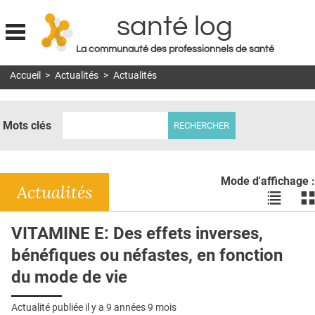
santé log
La communauté des professionnels de santé
Jump to navigation
Accueil
>
Actualités
>
Actualités
MON COMPTE
ABONNEMENT
Mots clés
S'ABONNER À LA REVUE SOIN À DOMICILE
ACTUS
Mode d'affichage :
DOSSIERS
Actualités
Voir
Vo
les
le
RÉSEAUX
actualité
ac
VITAMINE E: Des effets inverses,
en
en
E-REVUE SAD
bénéfiques ou néfastes, en fonction
liste
bl
THÉMA
du mode de vie
L'APP
Actualité publiée il y a
9 années 9 mois