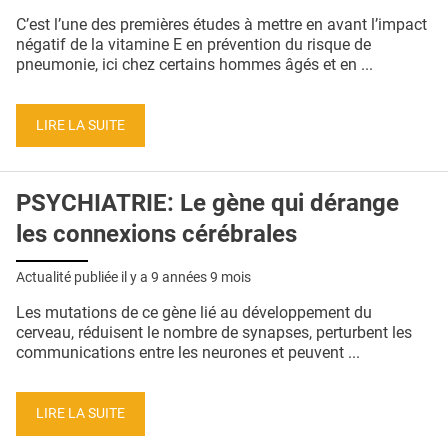
QUI SOMMES-NOUS ?
C’est l’une des premières études à mettre en avant l’impact
négatif de la vitamine E en prévention du risque de
PUBLICITÉ
pneumonie, ici chez certains hommes âgés et en ...
CONDITIONS GÉNÉRALES
LIRE LA SUITE
CONTACT
CRÉDITS
PSYCHIATRIE: Le gène qui dérange
les connexions cérébrales
Actualité publiée il y a
9 années 9 mois
Les mutations de ce gène lié au développement du
cerveau, réduisent le nombre de synapses, perturbent les
communications entre les neurones et peuvent ...
LIRE LA SUITE