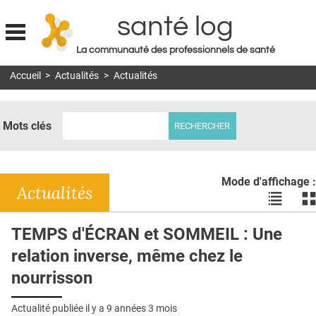
santé log
La communauté des professionnels de santé
Jump to navigation
Accueil
>
Actualités
>
Actualités
MON COMPTE
ABONNEMENT
Mots clés
S'ABONNER À LA REVUE SOIN À DOMICILE
ACTUS
Mode d'affichage :
DOSSIERS
Actualités
Voir
Vo
les
le
RÉSEAUX
actualité
ac
TEMPS d'ÉCRAN et SOMMEIL : Une
en
en
E-REVUE SAD
relation inverse, même chez le
liste
bl
THÉMA
nourrisson
L'APP
Actualité publiée il y a
9 années 3 mois