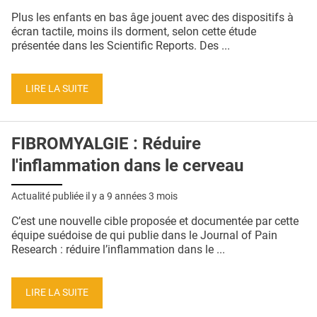
QUI SOMMES-NOUS ?
Plus les enfants en bas âge jouent avec des dispositifs à
écran tactile, moins ils dorment, selon cette étude
PUBLICITÉ
présentée dans les Scientific Reports. Des ...
CONDITIONS GÉNÉRALES
LIRE LA SUITE
CONTACT
CRÉDITS
FIBROMYALGIE : Réduire
l'inflammation dans le cerveau
Actualité publiée il y a
9 années 3 mois
C’est une nouvelle cible proposée et documentée par cette
équipe suédoise de qui publie dans le Journal of Pain
Research : réduire l’inflammation dans le ...
LIRE LA SUITE