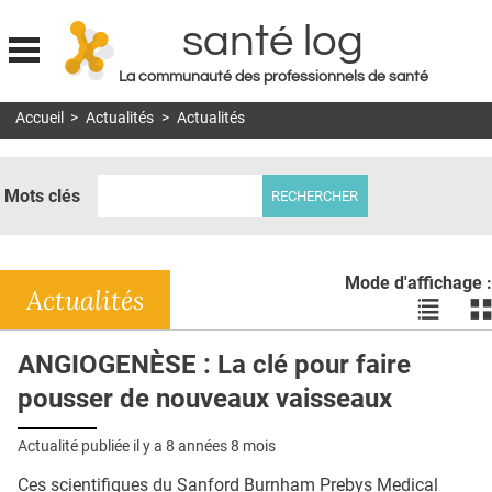
santé log
La communauté des professionnels de santé
Jump to navigation
Accueil
>
Actualités
>
Actualités
MON COMPTE
ABONNEMENT
Mots clés
S'ABONNER À LA REVUE SOIN À DOMICILE
ACTUS
Mode d'affichage :
DOSSIERS
Actualités
Voir
Vo
les
le
RÉSEAUX
actualité
ac
ANGIOGENÈSE : La clé pour faire
en
en
E-REVUE SAD
pousser de nouveaux vaisseaux
liste
bl
THÉMA
Actualité publiée il y a
8 années 8 mois
L'APP
Ces scientifiques du Sanford Burnham Prebys Medical