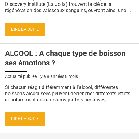
QUI SOMMES-NOUS ?
Discovery Institute (La Jolla) trouvent la clé de la
régénération des vaisseaux sanguins, ouvrant ainsi une ...
PUBLICITÉ
CONDITIONS GÉNÉRALES
LIRE LA SUITE
CONTACT
ALCOOL : A chaque type de boisson
CRÉDITS
ses émotions ?
Actualité publiée il y a
8 années 8 mois
Si chacun réagit différemment à l’alcool, différentes
boissons alcoolisées peuvent déclencher différents effets
et notamment des émotions parfois négatives, ...
LIRE LA SUITE