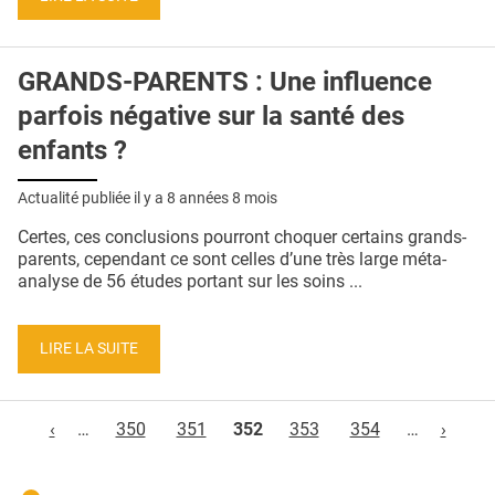
GRANDS-PARENTS : Une influence
parfois négative sur la santé des
enfants ?
Actualité publiée il y a
8 années 8 mois
Certes, ces conclusions pourront choquer certains grands-
parents, cependant ce sont celles d’une très large méta-
analyse de 56 études portant sur les soins ...
LIRE LA SUITE
Pages
‹
…
350
351
352
353
354
…
›