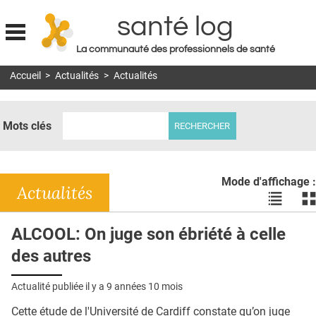
santé log
La communauté des professionnels de santé
Jump to navigation
Accueil
>
Actualités
>
Actualités
MON COMPTE
ABONNEMENT
Mots clés
S'ABONNER À LA REVUE SOIN À DOMICILE
ACTUS
Mode d'affichage :
DOSSIERS
Actualités
Voir
Vo
les
le
RÉSEAUX
actualité
ac
ALCOOL: On juge son ébriété à celle
en
en
E-REVUE SAD
des autres
liste
bl
THÉMA
Actualité publiée il y a
9 années 10 mois
L'APP
Cette étude de l'Université de Cardiff constate qu’on juge