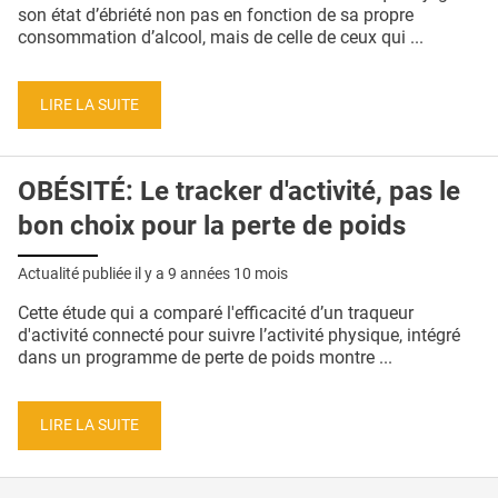
QUI SOMMES-NOUS ?
son état d’ébriété non pas en fonction de sa propre
consommation d’alcool, mais de celle de ceux qui ...
PUBLICITÉ
CONDITIONS GÉNÉRALES
LIRE LA SUITE
CONTACT
OBÉSITÉ: Le tracker d'activité, pas le
CRÉDITS
bon choix pour la perte de poids
Actualité publiée il y a
9 années 10 mois
Cette étude qui a comparé l'efficacité d’un traqueur
d'activité connecté pour suivre l’activité physique, intégré
dans un programme de perte de poids montre ...
LIRE LA SUITE