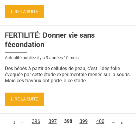
LIRE LA SUITE
FERTILITÉ: Donner vie sans
fécondation
Actualité publiée il y a
9 années 10 mois
Des bébés à partir de cellules de peau, c’est l’idée folle
évoquée par cette étude expérimentale menée sur la souris.
Mais ces travaux ont porté, à ce stade ...
LIRE LA SUITE
Pages
‹
…
396
397
398
399
400
…
›