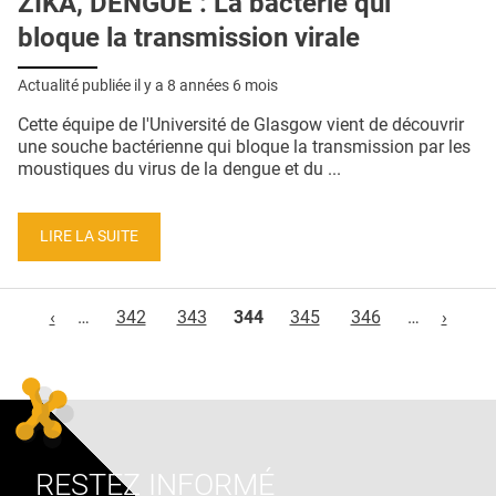
ZIKA, DENGUE : La bactérie qui
bloque la transmission virale
Actualité publiée il y a
8 années 6 mois
Cette équipe de l'Université de Glasgow vient de découvrir
une souche bactérienne qui bloque la transmission par les
moustiques du virus de la dengue et du ...
LIRE LA SUITE
Pages
‹
…
342
343
344
345
346
…
›
RESTEZ INFORMÉ