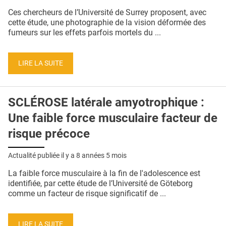
QUI SOMMES-NOUS ?
Ces chercheurs de l’Université de Surrey proposent, avec
cette étude, une photographie de la vision déformée des
PUBLICITÉ
fumeurs sur les effets parfois mortels du ...
CONDITIONS GÉNÉRALES
LIRE LA SUITE
CONTACT
CRÉDITS
SCLÉROSE latérale amyotrophique :
Une faible force musculaire facteur de
risque précoce
Actualité publiée il y a
8 années 5 mois
La faible force musculaire à la fin de l'adolescence est
identifiée, par cette étude de l’Université de Göteborg
comme un facteur de risque significatif de ...
LIRE LA SUITE