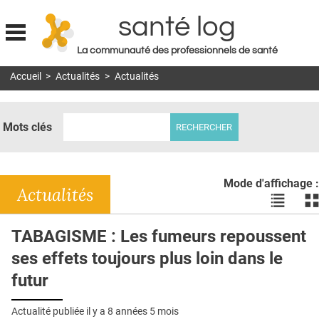
santé log
La communauté des professionnels de santé
Jump to navigation
Accueil
>
Actualités
>
Actualités
MON COMPTE
ABONNEMENT
Mots clés
S'ABONNER À LA REVUE SOIN À DOMICILE
ACTUS
Mode d'affichage :
DOSSIERS
Actualités
Voir
Vo
les
le
RÉSEAUX
actualité
ac
TABAGISME : Les fumeurs repoussent
en
en
E-REVUE SAD
ses effets toujours plus loin dans le
liste
bl
THÉMA
futur
L'APP
Actualité publiée il y a
8 années 5 mois