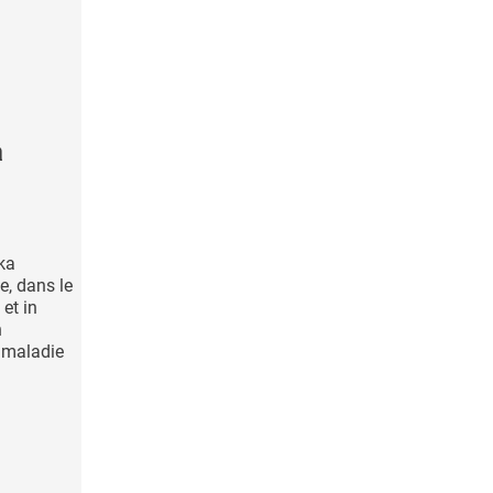
a
ka
e, dans le
 et in
n
 maladie