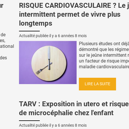
ur
RISQUE CARDIOVASCULAIRE ? Le 
intermittent permet de vivre plus
longtemps
 de
Actualité publiée il y a
6 années 8 mois
es,
Plusieurs études ont déj
ational
démontré que les régim
sur le jeûne intermittent 
 des
un facteur de risque imp
maladie cardiovasculaire, 
LIRE LA SUITE
TARV : Exposition in utero et risqu
de microcéphalie chez l'enfant
Actualité publiée il y a
6 années 8 mois