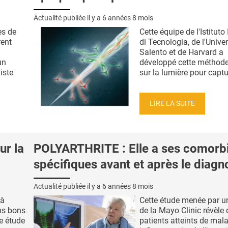
Actualité publiée il y a
6 années 8 mois
es de
Cette équipe de l'Istituto 
rent
di Tecnologia, de l'Unive
Salento et de Harvard a
un
développé cette méthod
iste
sur la lumière pour captur
LIRE LA SUITE
ur la
POLYARTHRITE : Elle a ses comorbi
spécifiques avant et après le diagn
Actualité publiée il y a
6 années 8 mois
 à
Cette étude menée par u
ns bons
de la Mayo Clinic révèle 
te étude
patients atteints de mal