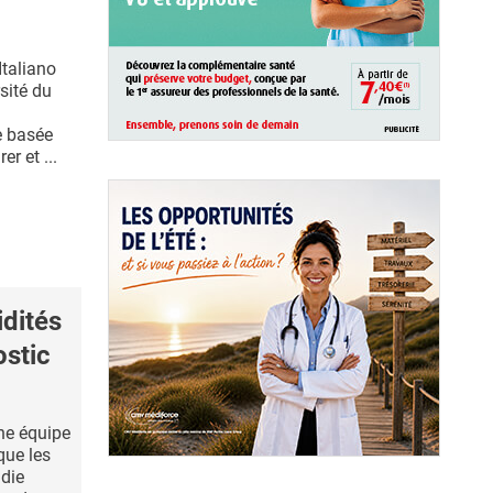
Italiano
rsité du
e basée
er et ...
dités
ostic
ne équipe
que les
adie