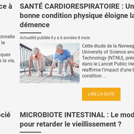
ce à
SANTÉ CARDIORESPIRATOIRE : Un
bonne condition physique éloigne l
démence
onnelle
Actualité publiée il y a
6 années 8 mois
 le
Cette étude de la Norwe
University of Science an
iques
Technology (NTNU), pré
 la vie,
dans le Lancet Public He
réaffirme l’impact d’une
condition ...
LIRE LA SUITE
cié
MICROBIOTE INTESTINAL : Le mod
pour retarder le vieillissement ?