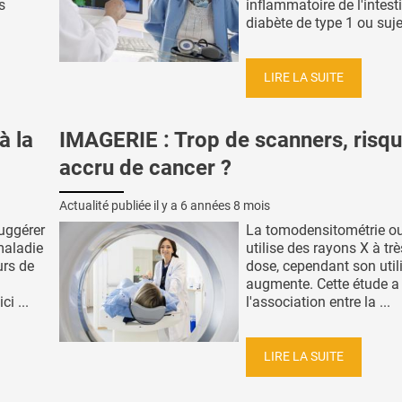
s
inflammatoire de l'intesti
diabète de type 1 ou sujet
LIRE LA SUITE
à la
IMAGERIE : Trop de scanners, risq
accru de cancer ?
Actualité publiée il y a
6 années 8 mois
suggérer
La tomodensitométrie o
 maladie
utilise des rayons X à trè
urs de
dose, cependant son util
augmente. Cette étude 
i ...
l'association entre la ...
LIRE LA SUITE