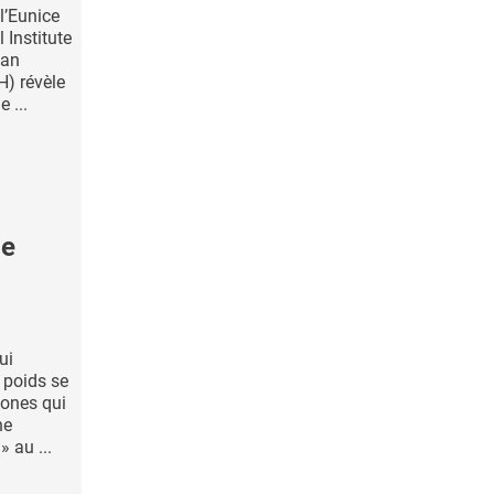
l’Eunice
 Institute
man
) révèle
 ...
de
ui
e poids se
mones qui
ne
» au ...