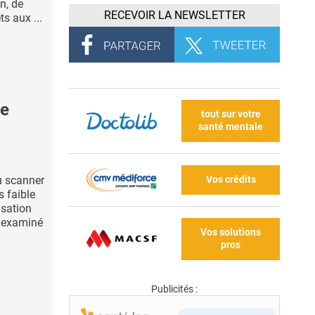
n, de
RECEVOIR LA NEWSLETTER
s aux ...
ue
tout sur votre
santé mentale
Vos crédits
u scanner
s faible
isation
a examiné
Vos solutions
pros
Publicités :