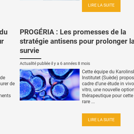
LIRE LA SUITE
 du
PROGÉRIA : Les promesses de la
ur
stratégie antisens pour prolonger l
survie
Actualité publiée il y a
6 années 8 mois
n
Cette équipe du Karolins
 de
Institutet (Suède) propos
urer de
cadre d’une étude in vivo
vitro, une nouvelle optio
ments
thérapeutique pour cette
rare ...
LIRE LA SUITE