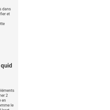
es dans
fier et
tte
 quid
pléments
er 2
e en
omme le