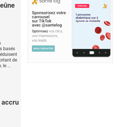
jeûne
à
es basés
réduisent
ortant de
le ...
e accru