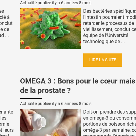
Actualité publiée il y a
6 années 8 mois
es
Des bactéries spécifiqu
cié à
l'intestin pourraient modi
conclut
retarder le processus de
pe de
vieillissement, conclut ce
d ...
équipe de l’Université
technologique de ...
LIRE LA SUITE
OMEGA 3 : Bons pour le cœur mais
de la prostate ?
Actualité publiée il y a
6 années 8 mois
enante
Doit-on prendre des sup
les
en oméga-3 ou consomm
somie
portions de poisson rich
 leurs
oméga-3 par semaine, c