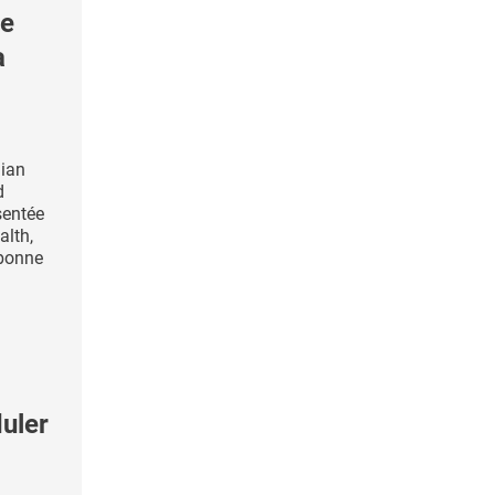
e
a
gian
d
sentée
alth,
 bonne
uler