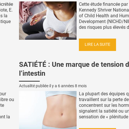
écrétée
Cette étude financée par 
ote, E.
Kennedy Shriver National
s la
of Child Health and Hu
atique
Development (NICHD/NIH
des risques plus élevés de
LIRE LA SUITE
SATIÉTÉ : Une marque de tension 
l’intestin
Actualité publiée il y a
6 années 8 mois
our
La plupart des équipes q
ibre ou
travaillent sur la perte d
te
concentrent sur les hor
signalent la satiété ou u
nt la
sensation de « plénitude 