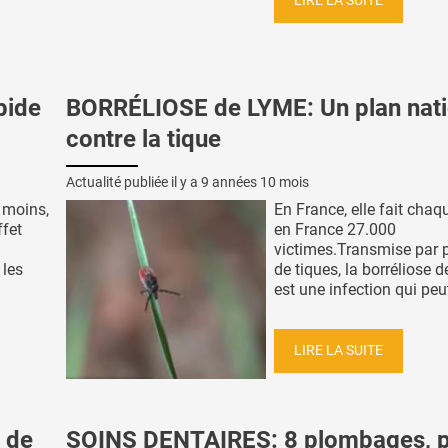
LIRE LA SUITE
pide
BORRÉLIOSE de LYME: Un plan nati
contre la tique
Actualité publiée il y a
9 années 10 mois
 moins,
En France, elle fait cha
ffet
en France 27.000
victimes.Transmise par 
 les
de tiques, la borréliose 
est une infection qui peut 
LIRE LA SUITE
 de
SOINS DENTAIRES: 8 plombages, 