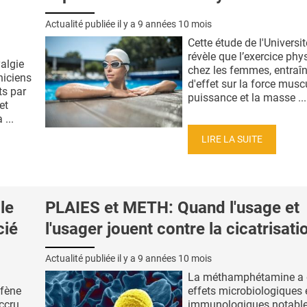
Actualité publiée il y a
9 années 10 mois
Cette étude de l'Univers
révèle que l’exercice phy
algie
chez les femmes, entraîn
niciens
d'effet sur la force muscu
ts par
puissance et la masse ...
et
 ...
LIRE LA SUITE
le
PLAIES et METH: Quand l'usage et
cié
l'usager jouent contre la cicatrisati
Actualité publiée il y a
9 années 10 mois
La méthamphétamine a 
ofène
effets microbiologiques 
accru
immunologiques notable