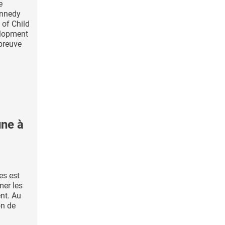
e
ennedy
 of Child
lopment
preuve
une à
es est
mer les
nt. Au
on de