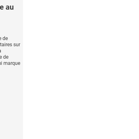
ue au
e de
aires sur
a
e de
qui marque