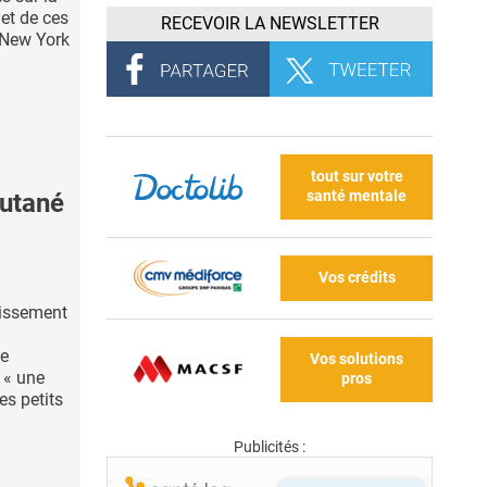
bjet de ces
RECEVOIR LA NEWSLETTER
 New York
tout sur votre
santé mentale
cutané
Vos crédits
lissement
de
Vos solutions
 « une
pros
es petits
Publicités :