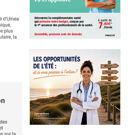
ité d'Umea
sique,
e plus
laire, la
on
des
et
s sur la