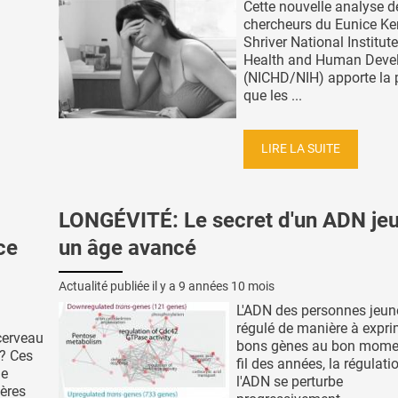
Cette nouvelle analyse d
chercheurs du Eunice K
Shriver National Institute
Health and Human Deve
(NICHD/NIH) apporte la 
que les ...
LIRE LA SUITE
LONGÉVITÉ: Le secret d'un ADN je
ce
un âge avancé
Actualité publiée il y a
9 années 10 mois
L'ADN des personnes jeun
régulé de manière à expri
cerveau
bons gènes au bon mome
 ? Ces
fil des années, la régulati
de
l'ADN se perturbe
ères