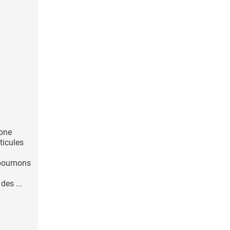
bone
ticules
 poumons
des ...