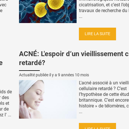
avec
cicatrisation, et c’est l’o
ue
travaux de recherche du
...
LIRE LA SUITE
ACNÉ: L'espoir d‘un vieillissement 
e
retardé?
Actualité publiée il y a
9 années 10 mois
L'acné associé à un vieil
cellulaire retardé ? C’est
ids de
l’hypothèse de cette étu
r des
britannique. C’est encore
ls et
histoire » de télomères, c
ur de
...
l' ...