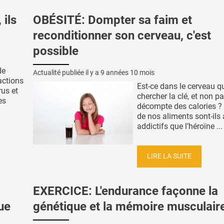
ils
OBÉSITÉ: Dompter sa faim et
reconditionner son cerveau, c'est
possible
de
Actualité publiée il y a
9 années 10 mois
actions
Est-ce dans le cerveau qu
rus et
chercher la clé, et non p
es
décompte des calories ? 
de nos aliments sont-ils
addictifs que l’héroïne ...
LIRE LA SUITE
EXERCICE: L'endurance façonne la
ue
génétique et la mémoire musculair