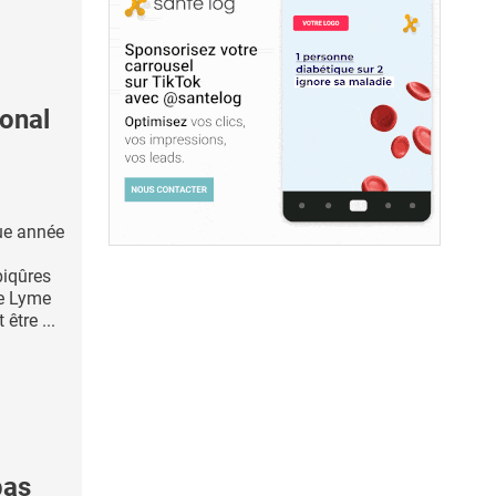
onal
que année
piqûres
de Lyme
être ...
pas