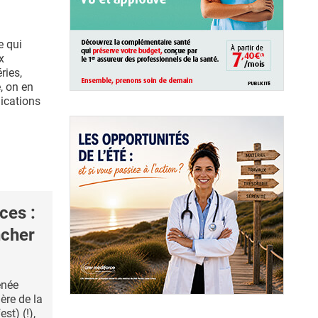
e qui
x
ries,
, on en
lications
ces :
ncher
enée
ère de la
st) (!),