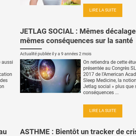
LIRE LA SUITE
JETLAG SOCIAL : Mêmes décalage
mêmes conséquences sur la santé
Actualité publiée il y a
9 années 2 mois
e aussi
On retiendra de cette étu
présentée au Congrès S
ation
2017 de l’American Aca
 des
Sleep Medicine, la notio
on
Jetlag social » plus que 
conséquences ...
LIRE LA SUITE
au
ASTHME : Bientôt un tracker de cri