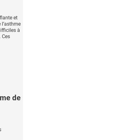
flante et
 l’asthme
fficiles à
. Ces
lume de
s