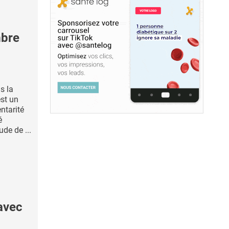
mbre
ns la
st un
ntarité
é
ude de ...
avec