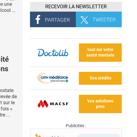
re une
RECEVOIR LA NEWSLETTER
cool ...
tout sur votre
santé mentale
ité
ons
Vos crédits
rostate
levée de
Vos solutions
 sur le
pros
 fois «
re ...
Publicités :