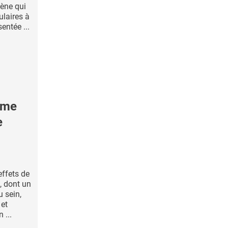
gène qui
laires à
entée ...
ème
e
effets de
, dont un
u sein,
 et
 ...