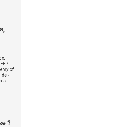
s,
de,
LEEP
demy of
n de «
ses
se ?