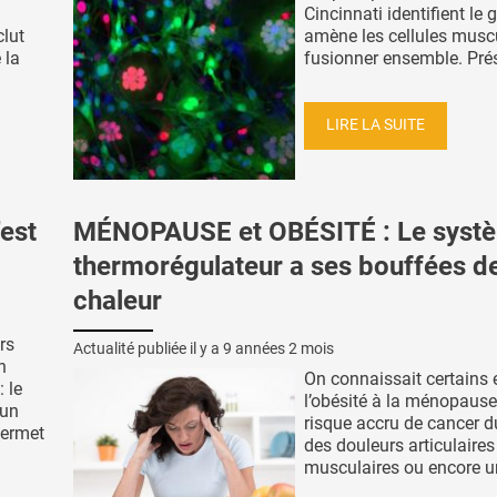
Cincinnati identifient le 
lut
amène les cellules muscu
 la
fusionner ensemble. Prés
LIRE LA SUITE
est
MÉNOPAUSE et OBÉSITÉ : Le syst
thermorégulateur a ses bouffées d
chaleur
rs
Actualité publiée il y a
9 années 2 mois
n
On connaissait certains 
 le
l’obésité à la ménopause
 un
risque accru de cancer d
permet
des douleurs articulaires
musculaires ou encore un