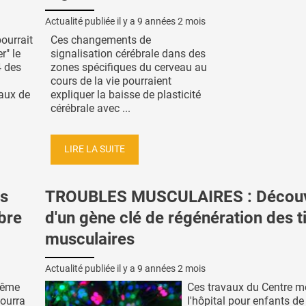
Actualité publiée il y a
9 années 2 mois
ourrait
Ces changements de
r" le
signalisation cérébrale dans des
4 des
zones spécifiques du cerveau au
cours de la vie pourraient
vaux de
expliquer la baisse de plasticité
cérébrale avec ...
LIRE LA SUITE
as
TROUBLES MUSCULAIRES : Découv
bre
d'un gène clé de régénération des t
musculaires
Actualité publiée il y a
9 années 2 mois
même
Ces travaux du Centre m
ourra
l'hôpital pour enfants de