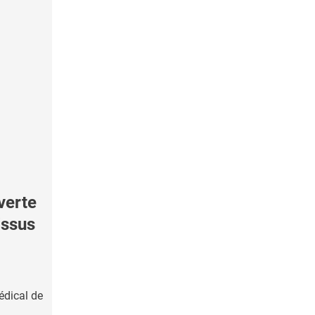
erte
issus
édical de