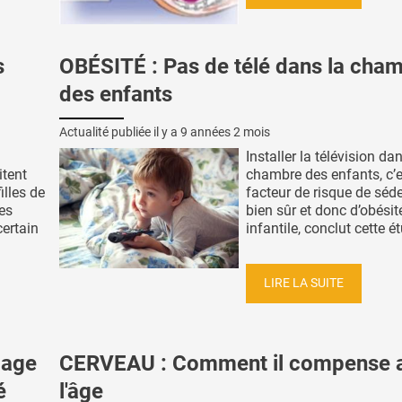
s
OBÉSITÉ : Pas de télé dans la cha
des enfants
Actualité publiée il y a
9 années 2 mois
Installer la télévision da
itent
chambre des enfants, c’e
illes de
facteur de risque de séde
es
bien sûr et donc d’obésit
certain
infantile, conclut cette ét
LIRE LA SUITE
çage
CERVEAU : Comment il compense 
é
l'âge