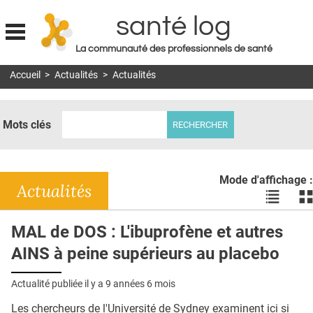
santé log
La communauté des professionnels de santé
Jump to navigation
Accueil
>
Actualités
>
Actualités
MON COMPTE
ABONNEMENT
Mots clés
S'ABONNER À LA REVUE SOIN À DOMICILE
ACTUS
Mode d'affichage :
DOSSIERS
Actualités
Voir
Vo
les
le
RÉSEAUX
actualité
ac
MAL de DOS : L'ibuprofène et autres
en
en
E-REVUE SAD
AINS à peine supérieurs au placebo
liste
bl
THÉMA
Actualité publiée il y a
9 années 6 mois
L'APP
Les chercheurs de l'Université de Sydney examinent ici si