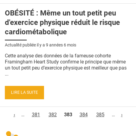
OBÉSITÉ : Même un tout petit peu
d'exercice physique réduit le risque
cardiométabolique
Actualité publiée il y a
9 années 6 mois
Cette analyse des données de la fameuse cohorte
Framingham Heart Study confirme le principe que même
un tout petit peu d’exercice physique est meilleur que pas
...
LIRE LA SUITE
Pages
‹
…
381
382
383
384
385
…
›