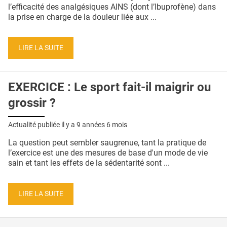
QUI SOMMES-NOUS ?
l’efficacité des analgésiques AINS (dont l’Ibuprofène) dans
la prise en charge de la douleur liée aux ...
PUBLICITÉ
CONDITIONS GÉNÉRALES
LIRE LA SUITE
CONTACT
EXERCICE : Le sport fait-il maigrir ou
CRÉDITS
grossir ?
Actualité publiée il y a
9 années 6 mois
La question peut sembler saugrenue, tant la pratique de
l’exercice est une des mesures de base d'un mode de vie
sain et tant les effets de la sédentarité sont ...
LIRE LA SUITE