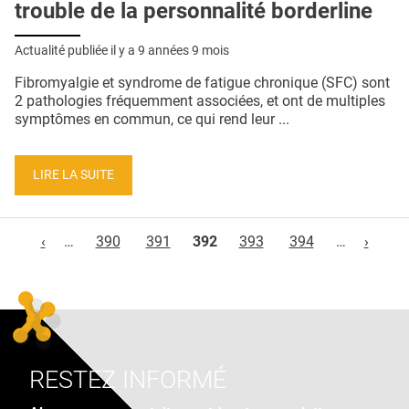
trouble de la personnalité borderline
Actualité publiée il y a
9 années 9 mois
Fibromyalgie et syndrome de fatigue chronique (SFC) sont
2 pathologies fréquemment associées, et ont de multiples
symptômes en commun, ce qui rend leur ...
LIRE LA SUITE
Pages
‹
…
390
391
392
393
394
…
›
RESTEZ INFORMÉ