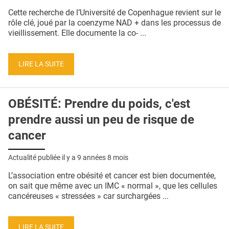
QUI SOMMES-NOUS ?
Cette recherche de l’Université de Copenhague revient sur le
rôle clé, joué par la coenzyme NAD + dans les processus de
PUBLICITÉ
vieillissement. Elle documente la co- ...
CONDITIONS GÉNÉRALES
LIRE LA SUITE
CONTACT
CRÉDITS
OBÉSITÉ: Prendre du poids, c'est
prendre aussi un peu de risque de
cancer
Actualité publiée il y a
9 années 8 mois
L’association entre obésité et cancer est bien documentée,
on sait que même avec un IMC « normal », que les cellules
cancéreuses « stressées » car surchargées ...
LIRE LA SUITE