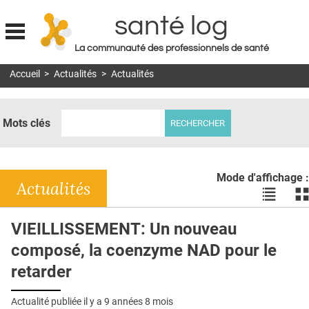
santé log
La communauté des professionnels de santé
Jump to navigation
Accueil
>
Actualités
>
Actualités
MON COMPTE
ABONNEMENT
Mots clés
S'ABONNER À LA REVUE SOIN À DOMICILE
ACTUS
Mode d'affichage :
DOSSIERS
Actualités
Voir
Vo
les
le
RÉSEAUX
actualité
ac
VIEILLISSEMENT: Un nouveau
en
en
E-REVUE SAD
composé, la coenzyme NAD pour le
liste
bl
THÉMA
retarder
L'APP
Actualité publiée il y a
9 années 8 mois