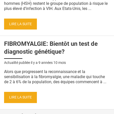
QUI SOMMES-NOUS ?
hommes (HSH) restent le groupe de population à risque le
plus élevé d’infection à VIH. Aux Etats-Unis, les ...
PUBLICITÉ
CONDITIONS GÉNÉRALES
LIRE LA SUITE
CONTACT
FIBROMYALGIE: Bientôt un test de
CRÉDITS
diagnostic génétique?
Actualité publiée il y a
9 années 10 mois
Alors que progressent la reconnaissance et la
sensibilisation à la fibromyalgie, une maladie qui touche
de 2 à 6% de la population, des équipes commencent à ...
LIRE LA SUITE