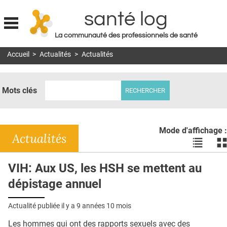
santé log
La communauté des professionnels de santé
Jump to navigation
Accueil
>
Actualités
>
Actualités
MON COMPTE
ABONNEMENT
Mots clés
S'ABONNER À LA REVUE SOIN À DOMICILE
ACTUS
Mode d'affichage :
DOSSIERS
Actualités
Voir
Vo
les
le
RÉSEAUX
actualité
ac
VIH: Aux US, les HSH se mettent au
en
en
E-REVUE SAD
dépistage annuel
liste
bl
THÉMA
Actualité publiée il y a
9 années 10 mois
L'APP
Les hommes qui ont des rapports sexuels avec des