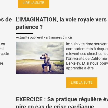
LIRE LA SUITE
ps de
L'IMAGINATION, la voie royale vers 
patience ?
Actualité publiée il y a
9 années 3 mois
s en
Impulsivité rime souvent
ent
comportements à risque
 cette
relèvent ces chercheurs 
l’Université de Californie
re
Berkeley. Et si nous pou
apprendre à être ...
LIRE LA SUITE
EXERCICE : Sa pratique régulière év
pire en cas de crise cardiaque