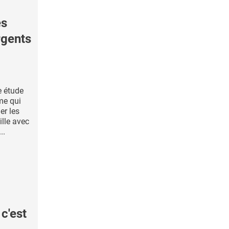
es
rgents
e étude
sme qui
er les
lle avec
..
c'est