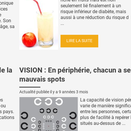
ronique
seulement lié finalement à un
ices
risque inférieur de diabète, mais
e
aussi à une réduction du risque d
. Son
...
âge, sa
LIRE LA SUITE
e la
VISION : En périphérie, chacun a s
mauvais spots
Actualité publiée il y a
9 années 3 mois
es
La capacité de vision pé
 ou
varie de manière signific
es pays.
entre les personnes, cert
cations
plus de facilité à repérer
situés au-dessus de ...