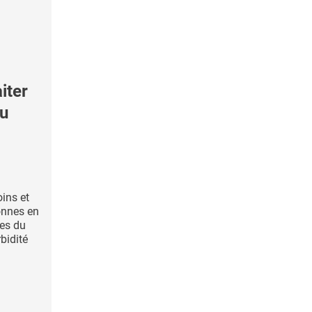
iter
du
ins et
onnes en
les du
bidité