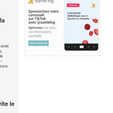
la
 avec
s,
de
 –
vions
ite le