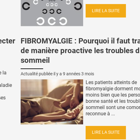
LIRE LA SUITE
ecter
FIBROMYALGIE : Pourquoi il faut tra
de manière proactive les troubles 
sommeil
 la
Actualité publiée il y a
9 années 3 mois
Les patients atteints de
aladie
fibromyalgie dorment mo
moins bien que les pers
ses
bonne santé et les troub
sommeil sont une comor
reconnue à ...
LIRE LA SUITE