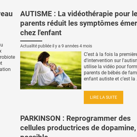
veau
AUTISME : La vidéothérapie pour l
parents réduit les symptômes éme
chez l'enfant
du
Actualité publiée il y a
9 années 4 mois
x
C’est à la fois la premièr
robiote
d'intervention sur l'auti
et
utilise la vidéo pour form
ation
parents de bébés de fami
enfant autiste et c’est la .
LIRE LA SUITE
PARKINSON : Reprogrammer des
cellules productrices de dopamine, 