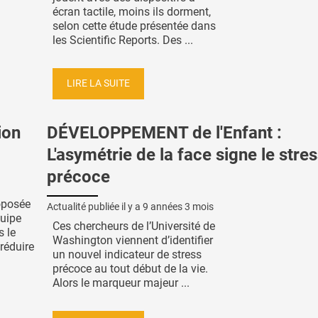
écran tactile, moins ils dorment,
selon cette étude présentée dans
les Scientific Reports. Des ...
LIRE LA SUITE
ion
DÉVELOPPEMENT de l'Enfant :
L'asymétrie de la face signe le stre
précoce
roposée
Actualité publiée il y a
9 années 3 mois
quipe
Ces chercheurs de l’Université de
s le
Washington viennent d’identifier
réduire
un nouvel indicateur de stress
précoce au tout début de la vie.
Alors le marqueur majeur ...