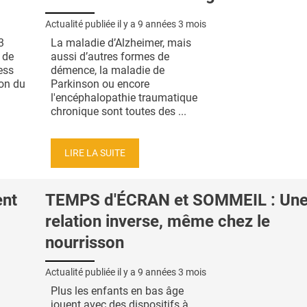
Actualité publiée il y a
9 années 3 mois
3
La maladie d’Alzheimer, mais
 de
aussi d’autres formes de
ess
démence, la maladie de
ion du
Parkinson ou encore
l'encéphalopathie traumatique
chronique sont toutes des ...
LIRE LA SUITE
ent
TEMPS d'ÉCRAN et SOMMEIL : Un
relation inverse, même chez le
nourrisson
Actualité publiée il y a
9 années 3 mois
Plus les enfants en bas âge
jouent avec des dispositifs à