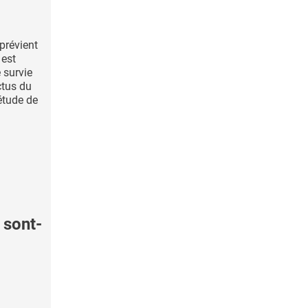
 prévient
 est
 survie
ctus du
étude de
 sont-