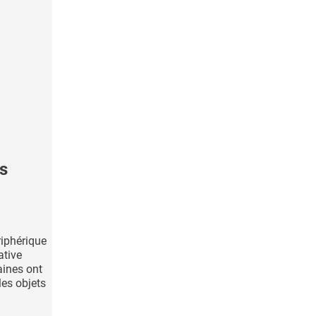
es
riphérique
ative
aines ont
 les objets