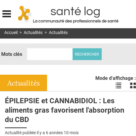
santé log
La communauté des professionnels de santé
Jump to navigation
Accueil
>
Actualités
>
Actualités
MON COMPTE
ABONNEMENT
Mots clés
S'ABONNER À LA REVUE SOIN À DOMICILE
ACTUS
Mode d'affichage :
DOSSIERS
Actualités
Voir
Vo
les
le
RÉSEAUX
actualité
ac
ÉPILEPSIE et CANNABIDIOL : Les
en
en
E-REVUE SAD
aliments gras favorisent l'absorption
liste
bl
THÉMA
du CBD
L'APP
Actualité publiée il y a
6 années 10 mois