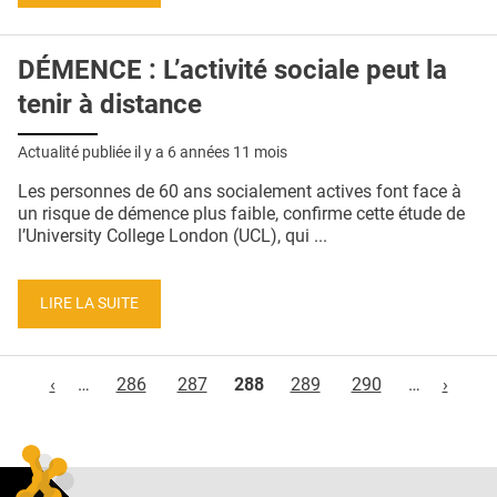
DÉMENCE : L’activité sociale peut la
tenir à distance
Actualité publiée il y a
6 années 11 mois
Les personnes de 60 ans socialement actives font face à
un risque de démence plus faible, confirme cette étude de
l’University College London (UCL), qui ...
LIRE LA SUITE
Pages
‹
…
286
287
288
289
290
…
›