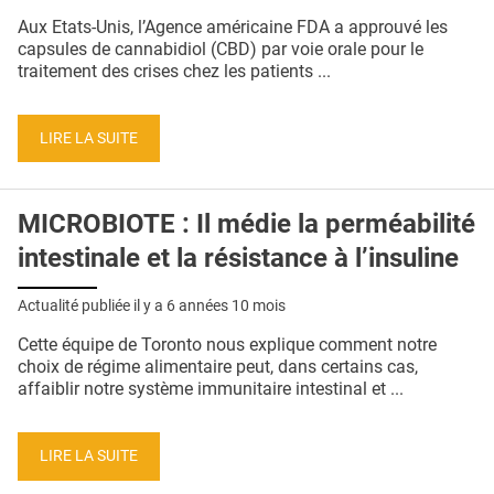
QUI SOMMES-NOUS ?
Aux Etats-Unis, l’Agence américaine FDA a approuvé les
capsules de cannabidiol (CBD) par voie orale pour le
PUBLICITÉ
traitement des crises chez les patients ...
CONDITIONS GÉNÉRALES
LIRE LA SUITE
CONTACT
CRÉDITS
MICROBIOTE : Il médie la perméabilité
intestinale et la résistance à l’insuline
Actualité publiée il y a
6 années 10 mois
Cette équipe de Toronto nous explique comment notre
choix de régime alimentaire peut, dans certains cas,
affaiblir notre système immunitaire intestinal et ...
LIRE LA SUITE