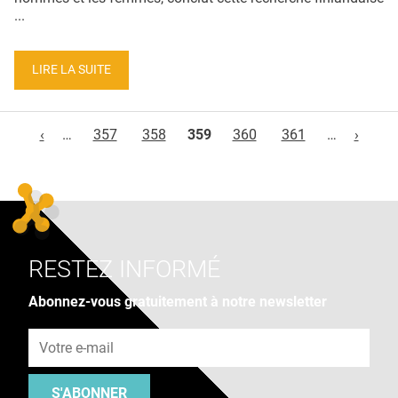
...
LIRE LA SUITE
Pages
‹
…
357
358
359
360
361
…
›
RESTEZ INFORMÉ
Abonnez-vous gratuitement à notre newsletter
Adresse e-mail
S'ABONNER