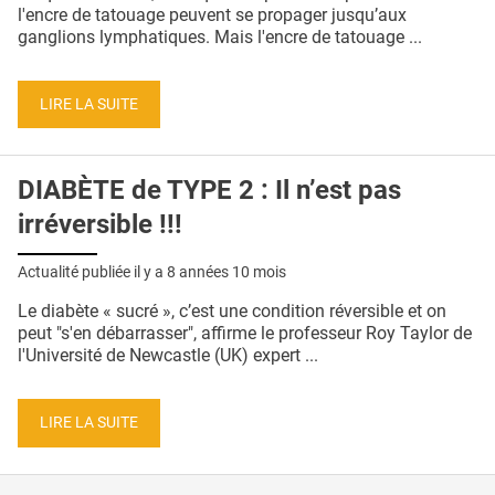
QUI SOMMES-NOUS ?
l'encre de tatouage peuvent se propager jusqu’aux
ganglions lymphatiques. Mais l'encre de tatouage ...
PUBLICITÉ
CONDITIONS GÉNÉRALES
LIRE LA SUITE
CONTACT
DIABÈTE de TYPE 2 : Il n’est pas
CRÉDITS
irréversible !!!
Actualité publiée il y a
8 années 10 mois
Le diabète « sucré », c’est une condition réversible et on
peut "s'en débarrasser", affirme le professeur Roy Taylor de
l'Université de Newcastle (UK) expert ...
LIRE LA SUITE