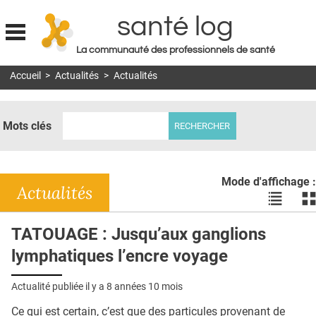
santé log
La communauté des professionnels de santé
Jump to navigation
Accueil
>
Actualités
>
Actualités
MON COMPTE
ABONNEMENT
Mots clés
S'ABONNER À LA REVUE SOIN À DOMICILE
ACTUS
Mode d'affichage :
DOSSIERS
Actualités
Voir
Vo
les
le
RÉSEAUX
actualité
ac
TATOUAGE : Jusqu’aux ganglions
en
en
E-REVUE SAD
lymphatiques l’encre voyage
liste
bl
THÉMA
Actualité publiée il y a
8 années 10 mois
L'APP
Ce qui est certain, c’est que des particules provenant de