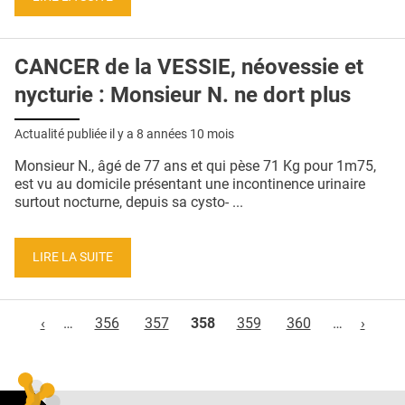
CANCER de la VESSIE, néovessie et
nycturie : Monsieur N. ne dort plus
Actualité publiée il y a
8 années 10 mois
Monsieur N., âgé de 77 ans et qui pèse 71 Kg pour 1m75,
est vu au domicile présentant une incontinence urinaire
surtout nocturne, depuis sa cysto- ...
LIRE LA SUITE
Pages
‹
…
356
357
358
359
360
…
›