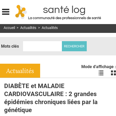
santé log
La communauté des professionnels de santé
Jump to navigation
Accueil
>
Actualités
>
Actualités
MON COMPTE
ABONNEMENT
Mots clés
S'ABONNER À LA REVUE SOIN À DOMICILE
ACTUS
Mode d'affichage :
DOSSIERS
Actualités
Voir
Vo
les
le
RÉSEAUX
actualité
ac
DIABÈTE et MALADIE
en
en
E-REVUE SAD
CARDIOVASCULAIRE : 2 grandes
liste
bl
THÉMA
épidémies chroniques liées par la
génétique
L'APP