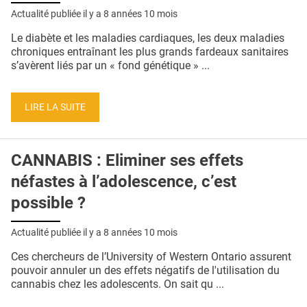
QUI SOMMES-NOUS ?
Actualité publiée il y a
8 années 10 mois
PUBLICITÉ
Le diabète et les maladies cardiaques, les deux maladies
chroniques entraînant les plus grands fardeaux sanitaires
CONDITIONS GÉNÉRALES
s’avèrent liés par un « fond génétique » ...
CONTACT
LIRE LA SUITE
CRÉDITS
CANNABIS : Eliminer ses effets
néfastes à l’adolescence, c’est
possible ?
Actualité publiée il y a
8 années 10 mois
Ces chercheurs de l’University of Western Ontario assurent
pouvoir annuler un des effets négatifs de l'utilisation du
cannabis chez les adolescents. On sait qu ...