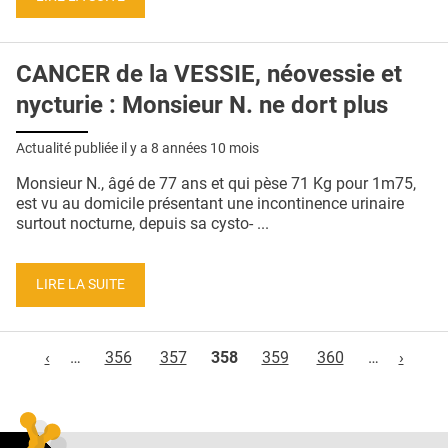
CANCER de la VESSIE, néovessie et
nycturie : Monsieur N. ne dort plus
Actualité publiée il y a
8 années 10 mois
Monsieur N., âgé de 77 ans et qui pèse 71 Kg pour 1m75,
est vu au domicile présentant une incontinence urinaire
surtout nocturne, depuis sa cysto- ...
LIRE LA SUITE
Pages
‹
…
356
357
358
359
360
…
›