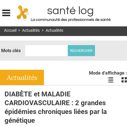
santé log
La communauté des professionnels de santé
Jump to navigation
Accueil
>
Actualités
>
Actualités
MON COMPTE
ABONNEMENT
Mots clés
S'ABONNER À LA REVUE SOIN À DOMICILE
ACTUS
Mode d'affichage :
DOSSIERS
Actualités
Voir
Vo
les
le
RÉSEAUX
actualité
ac
DIABÈTE et MALADIE
en
en
E-REVUE SAD
CARDIOVASCULAIRE : 2 grandes
liste
bl
THÉMA
épidémies chroniques liées par la
génétique
L'APP