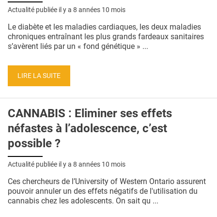
QUI SOMMES-NOUS ?
Actualité publiée il y a
8 années 10 mois
PUBLICITÉ
Le diabète et les maladies cardiaques, les deux maladies
chroniques entraînant les plus grands fardeaux sanitaires
CONDITIONS GÉNÉRALES
s’avèrent liés par un « fond génétique » ...
CONTACT
LIRE LA SUITE
CRÉDITS
CANNABIS : Eliminer ses effets
néfastes à l’adolescence, c’est
possible ?
Actualité publiée il y a
8 années 10 mois
Ces chercheurs de l’University of Western Ontario assurent
pouvoir annuler un des effets négatifs de l'utilisation du
cannabis chez les adolescents. On sait qu ...