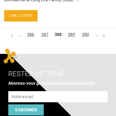
LIRE LA SUITE
Pages
‹
…
386
387
388
389
390
…
›
RESTEZ INFORMÉ
Abonnez-vous gratuitement à notre newsletter
Adresse e-mail
S'ABONNER