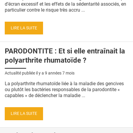
QUI SOMMES-NOUS ?
d’écran excessif et les effets de la sédentarité associés, en
particulier contre le risque très accru ...
PUBLICITÉ
CONDITIONS GÉNÉRALES
LIRE LA SUITE
CONTACT
PARODONTITE : Et si elle entraînait la
CRÉDITS
polyarthrite rhumatoïde ?
Actualité publiée il y a
9 années 7 mois
La polyarthrite rhumatoïde liée à la maladie des gencives
ou plutôt les bactéries responsables de la parodontite «
capables » de déclencher la maladie ...
LIRE LA SUITE