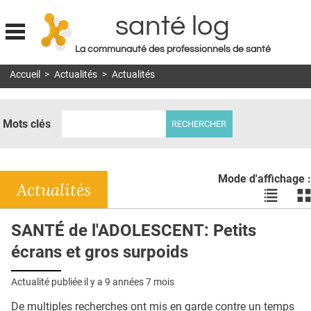
santé log
La communauté des professionnels de santé
Jump to navigation
Accueil
>
Actualités
>
Actualités
MON COMPTE
ABONNEMENT
Mots clés
S'ABONNER À LA REVUE SOIN À DOMICILE
ACTUS
Mode d'affichage :
DOSSIERS
Actualités
Voir
Vo
les
le
RÉSEAUX
actualité
ac
SANTÉ de l'ADOLESCENT: Petits
en
en
E-REVUE SAD
écrans et gros surpoids
liste
bl
THÉMA
Actualité publiée il y a
9 années 7 mois
L'APP
De multiples recherches ont mis en garde contre un temps