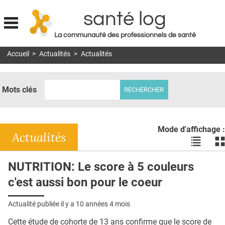
santé log
La communauté des professionnels de santé
Jump to navigation
Accueil
>
Actualités
>
Actualités
MON COMPTE
ABONNEMENT
Mots clés
S'ABONNER À LA REVUE SOIN À DOMICILE
ACTUS
Mode d'affichage :
DOSSIERS
Actualités
Voir
Vo
les
le
RÉSEAUX
actualité
ac
NUTRITION: Le score à 5 couleurs
en
en
E-REVUE SAD
c'est aussi bon pour le coeur
liste
bl
THÉMA
Actualité publiée il y a
10 années 4 mois
L'APP
Cette étude de cohorte de 13 ans confirme que le score de