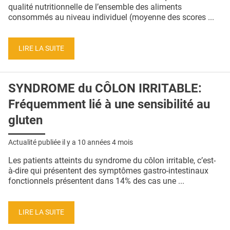
QUI SOMMES-NOUS ?
qualité nutritionnelle de l’ensemble des aliments
consommés au niveau individuel (moyenne des scores ...
PUBLICITÉ
CONDITIONS GÉNÉRALES
LIRE LA SUITE
CONTACT
SYNDROME du CÔLON IRRITABLE:
CRÉDITS
Fréquemment lié à une sensibilité au
gluten
Actualité publiée il y a
10 années 4 mois
Les patients atteints du syndrome du côlon irritable, c’est-
à-dire qui présentent des symptômes gastro-intestinaux
fonctionnels présentent dans 14% des cas une ...
LIRE LA SUITE