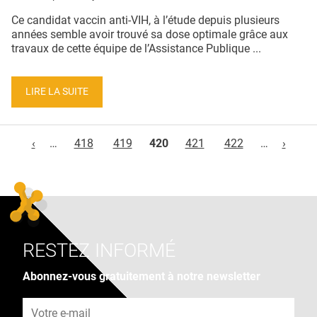
Ce candidat vaccin anti-VIH, à l’étude depuis plusieurs
années semble avoir trouvé sa dose optimale grâce aux
travaux de cette équipe de l’Assistance Publique ...
LIRE LA SUITE
Pages
‹
…
418
419
420
421
422
…
›
RESTEZ INFORMÉ
Abonnez-vous gratuitement à notre newsletter
Adresse e-mail