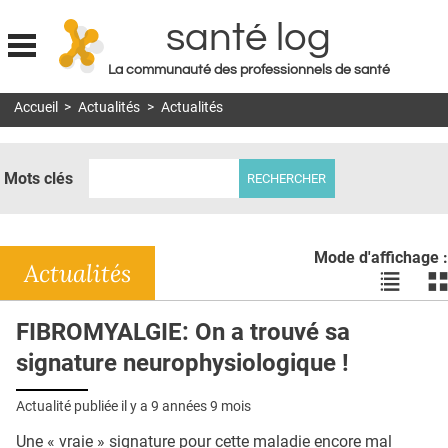
santé log
La communauté des professionnels de santé
Jump to navigation
Accueil
>
Actualités
>
Actualités
MON COMPTE
ABONNEMENT
Mots clés
S'ABONNER À LA REVUE SOIN À DOMICILE
ACTUS
Mode d'affichage :
DOSSIERS
Actualités
Voir
Vo
les
le
RÉSEAUX
actualité
ac
FIBROMYALGIE: On a trouvé sa
en
en
E-REVUE SAD
signature neurophysiologique !
liste
bl
THÉMA
Actualité publiée il y a
9 années 9 mois
L'APP
Une « vraie » signature pour cette maladie encore mal