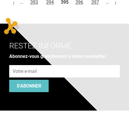
‹
…
393
394
395
396
397
…
›
RESTEZ INFORMÉ
Abonnez-vous gratuitement à notre newsletter
Adresse e-mail
S'ABONNER