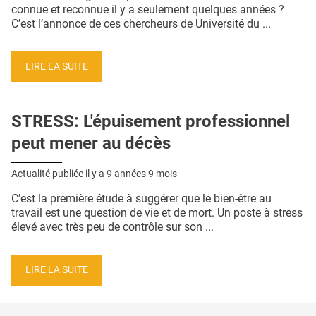
QUI SOMMES-NOUS ?
connue et reconnue il y a seulement quelques années ?
C’est l’annonce de ces chercheurs de Université du ...
PUBLICITÉ
CONDITIONS GÉNÉRALES
LIRE LA SUITE
CONTACT
STRESS: L'épuisement professionnel
CRÉDITS
peut mener au décès
Actualité publiée il y a
9 années 9 mois
C’est la première étude à suggérer que le bien-être au
travail est une question de vie et de mort. Un poste à stress
élevé avec très peu de contrôle sur son ...
LIRE LA SUITE