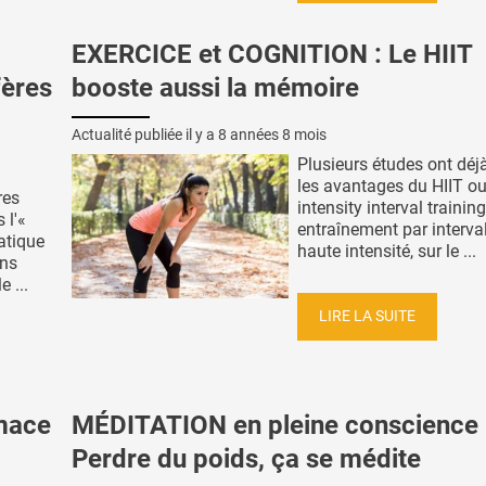
EXERCICE et COGNITION : Le HIIT
fères
booste aussi la mémoire
Actualité publiée il y a
8 années 8 mois
Plusieurs études ont déj
les avantages du HIIT ou
res
intensity interval trainin
 l'«
entraînement par interva
atique
haute intensité, sur le ...
ins
e ...
LIRE LA SUITE
imace
MÉDITATION en pleine conscience 
Perdre du poids, ça se médite