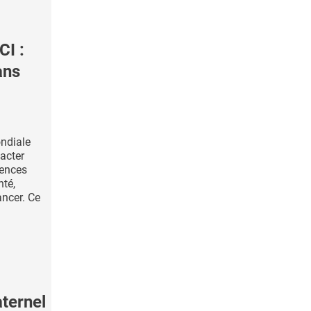
CI :
ans
ndiale
bacter
uences
nté,
ancer. Ce
ternel