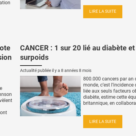
ation
LIRE LA SUITE
ote
CANCER : 1 sur 20 lié au diabète et
sion
surpoids
Actualité publiée il y a
8 années 8 mois
800.000 cancers par an 
monde, c’est l’incidence
e
liée aux seuls facteurs o
hnson
diabète, estime cette éq
vèlent
britannique, en collaborat
vont
LIRE LA SUITE