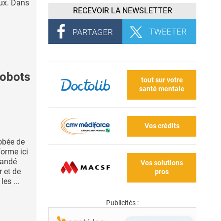
aux. Dans
RECEVOIR LA NEWSLETTER
obots
tout sur votre
santé mentale
Vos crédits
robée de
orme ici
mandé
Vos solutions
 et de
pros
les ...
Publicités :