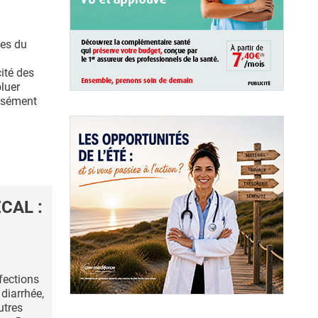
ues du
ité des
luer
cisément
ÉCAL :
nfections
 diarrhée,
utres