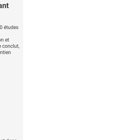
ant
0 études
on et
 conclut,
intien