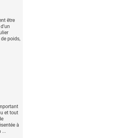
nt être
 d’un
ulier
 de poids,
important
u et tout
de
ésentée à
...