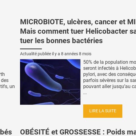
MICROBIOTE, ulcères, cancer et MI
Mais comment tuer Helicobacter s
tuer les bonnes bactéries
Actualité publiée il y a
8 années 8 mois
50% de la population mo
seront infectés à Helico
rth
pylori, avec des conséq
 des
parfois sévères sur la sa
ifs, un
pouvant aller jusqu’au c
...
LIRE LA SUITE
ébés
OBÉSITÉ et GROSSESSE : Poids ma