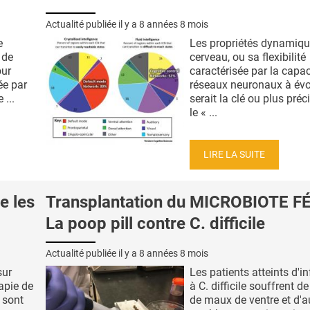
Actualité publiée il y a
8 années 8 mois
e
Les propriétés dynamiq
 de
cerveau, ou sa flexibilité
our
caractérisée par la capac
rée par
réseaux neuronaux à évo
 ...
serait la clé ou plus pré
le « ...
LIRE LA SUITE
e les
Transplantation du MICROBIOTE F
La poop pill contre C. difficile
Actualité publiée il y a
8 années 8 mois
sur
Les patients atteints d'i
apie de
à C. difficile souffrent de
s sont
de maux de ventre et d'a