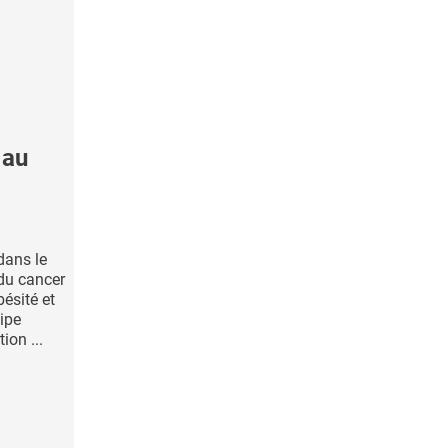
 au
dans le
 du cancer
bésité et
uipe
ion ...