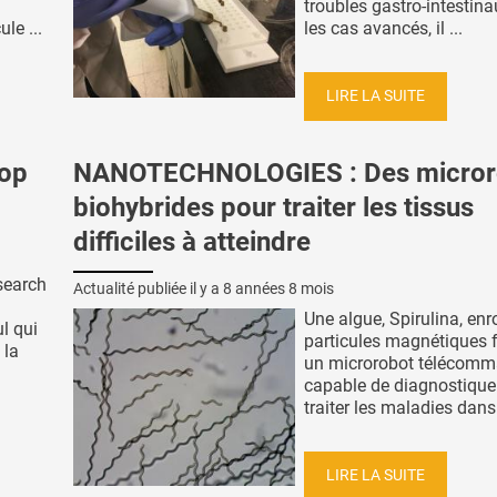
troubles gastro-intestin
le ...
les cas avancés, il ...
LIRE LA SUITE
op
NANOTECHNOLOGIES : Des micror
biohybrides pour traiter les tissus
difficiles à atteindre
search
Actualité publiée il y a
8 années 8 mois
Une algue, Spirulina, en
ul qui
particules magnétiques f
 la
un microrobot télécom
capable de diagnostiquer
traiter les maladies dans 
LIRE LA SUITE