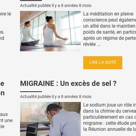
Actualité publiée il y a
8 années 8 mois
ire le
La méditation en pleine
conscience peut égaleme
un allié dans le maintien
es.
poids de santé, en partic
nd
après un régime de perte
révèle ...
LIRE LA SUITE
le
MIGRAINE : Un excès de sel ?
on
Actualité publiée il y a
8 années 8 mois
Le sodium joue un rôle 
dans la chimie du cervea
raux
particulièrement en cas 
ent une
migraine : cette étude pr
le
la Réunion annuelle de la 