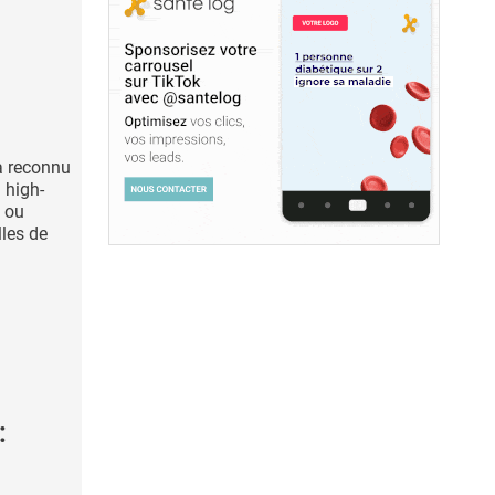
à reconnu
 high-
g ou
lles de
: