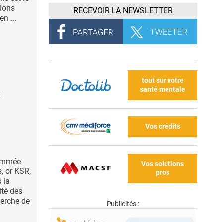
tions
RECEVOIR LA NEWSLETTER
n ...
tout sur votre
santé mentale
s
Vos crédits
nommée
Vos solutions
, or KSR,
pros
 la
ité des
herche de
Publicités :