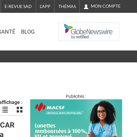
MON COMPTE
E-REVUE SAD
L'APP
THÉMAS
NASDAQ
SANTÉ
BLOG
Publicités :
ffichage :
Voir
Voir
les
les
actualités
actualités
 CAR
en
en
la
liste
bloc