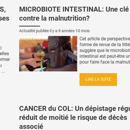
S,
MICROBIOTE INTESTINAL: Une clé
ses
contre la malnutrition?
Actualité publiée il y a
9 années 10 mois
Cet article de perspectiv
forme de revue de la litté
c
suggère que le microbiot
elles
intestinal est peut-être u
ormer
pour faire face la malnutr
u
...
LIRE LA SUITE
CANCER du COL: Un dépistage régu
réduit de moitié le risque de décès
associé