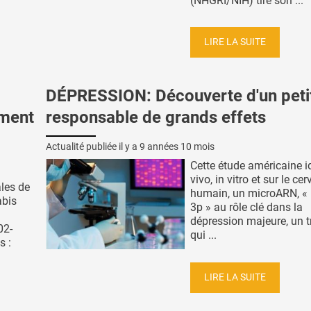
(NHGRI/NIH) tire son ...
LIRE LA SUITE
DÉPRESSION: Découverte d'un pet
mment
responsable de grands effets
Actualité publiée il y a
9 années 10 mois
Cette étude américaine id
vivo, in vitro et sur le ce
les de
humain, un microARN, «
abis
3p » au rôle clé dans la
dépression majeure, un t
02-
qui ...
s :
LIRE LA SUITE