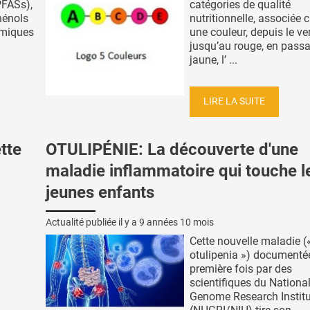
PFASs),
catégories de qualité
hénols
nutritionnelle, associée
imiques
une couleur, depuis le ve
jusqu’au rouge, en passa
jaune, l’ ...
LIRE LA SUITE
tte
OTULIPÉNIE: La découverte d'une
maladie inflammatoire qui touche l
jeunes enfants
Actualité publiée il y a
9 années 10 mois
Cette nouvelle maladie (
otulipenia ») documentée
première fois par des
scientifiques du Nation
Genome Research Institu