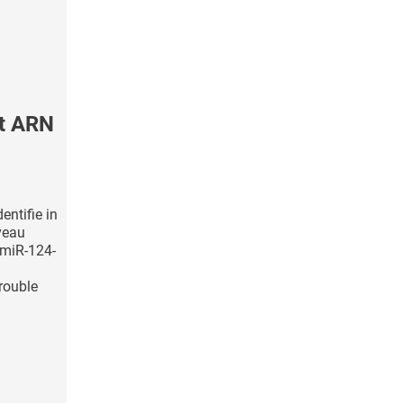
it ARN
entifie in
rveau
 miR-124-
rouble