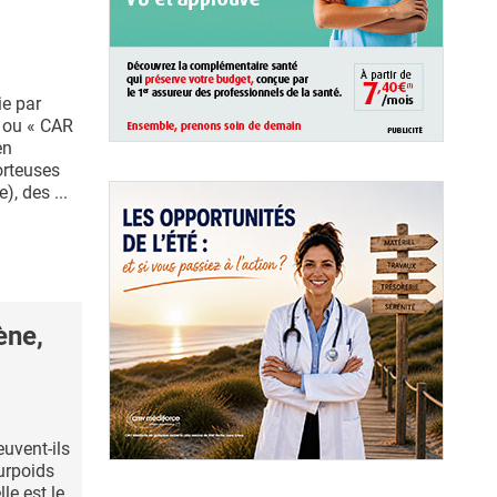
e par
T ou « CAR
en
orteuses
), des ...
ène,
uvent-ils
urpoids
le est le