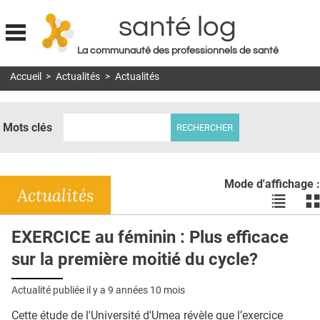
santé log
La communauté des professionnels de santé
Jump to navigation
Accueil
>
Actualités
>
Actualités
MON COMPTE
ABONNEMENT
Mots clés
S'ABONNER À LA REVUE SOIN À DOMICILE
ACTUS
Mode d'affichage :
DOSSIERS
Actualités
Voir
Vo
les
le
RÉSEAUX
actualité
ac
EXERCICE au féminin : Plus efficace
en
en
E-REVUE SAD
sur la première moitié du cycle?
liste
bl
THÉMA
Actualité publiée il y a
9 années 10 mois
L'APP
Cette étude de l'Université d'Umea révèle que l’exercice