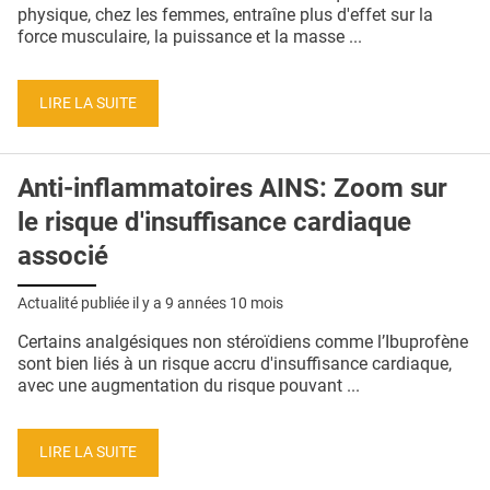
QUI SOMMES-NOUS ?
physique, chez les femmes, entraîne plus d'effet sur la
force musculaire, la puissance et la masse ...
PUBLICITÉ
CONDITIONS GÉNÉRALES
LIRE LA SUITE
CONTACT
Anti-inflammatoires AINS: Zoom sur
CRÉDITS
le risque d'insuffisance cardiaque
associé
Actualité publiée il y a
9 années 10 mois
Certains analgésiques non stéroïdiens comme l’Ibuprofène
sont bien liés à un risque accru d'insuffisance cardiaque,
avec une augmentation du risque pouvant ...
LIRE LA SUITE