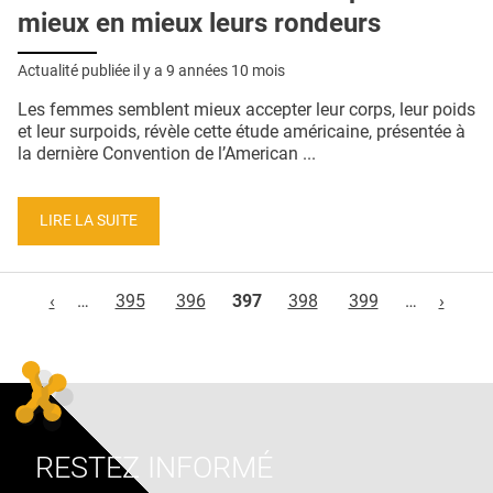
mieux en mieux leurs rondeurs
Actualité publiée il y a
9 années 10 mois
Les femmes semblent mieux accepter leur corps, leur poids
et leur surpoids, révèle cette étude américaine, présentée à
la dernière Convention de l’American ...
LIRE LA SUITE
Pages
‹
…
395
396
397
398
399
…
›
RESTEZ INFORMÉ