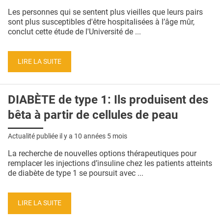
QUI SOMMES-NOUS ?
Les personnes qui se sentent plus vieilles que leurs pairs
sont plus susceptibles d'être hospitalisées à l’âge mûr,
PUBLICITÉ
conclut cette étude de l'Université de ...
CONDITIONS GÉNÉRALES
LIRE LA SUITE
CONTACT
CRÉDITS
DIABÈTE de type 1: Ils produisent des
bêta à partir de cellules de peau
Actualité publiée il y a
10 années 5 mois
La recherche de nouvelles options thérapeutiques pour
remplacer les injections d’insuline chez les patients atteints
de diabète de type 1 se poursuit avec ...
LIRE LA SUITE