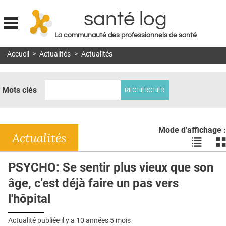
santé log
La communauté des professionnels de santé
Jump to navigation
Accueil
>
Actualités
>
Actualités
MON COMPTE
ABONNEMENT
Mots clés
S'ABONNER À LA REVUE SOIN À DOMICILE
ACTUS
Mode d'affichage :
DOSSIERS
Actualités
Voir
Vo
les
le
RÉSEAUX
actualité
ac
PSYCHO: Se sentir plus vieux que son
en
en
E-REVUE SAD
âge, c'est déjà faire un pas vers
liste
bl
THÉMA
l'hôpital
L'APP
Actualité publiée il y a
10 années 5 mois