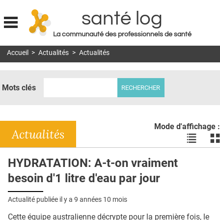
santé log
La communauté des professionnels de santé
Jump to navigation
Accueil
>
Actualités
>
Actualités
MON COMPTE
ABONNEMENT
Mots clés
S'ABONNER À LA REVUE SOIN À DOMICILE
ACTUS
Mode d'affichage :
DOSSIERS
Actualités
Voir
Vo
les
le
RÉSEAUX
actualité
ac
HYDRATATION: A-t-on vraiment
en
en
E-REVUE SAD
besoin d'1 litre d'eau par jour
liste
bl
THÉMA
Actualité publiée il y a
9 années 10 mois
L'APP
Cette équipe australienne décrypte pour la première fois, le