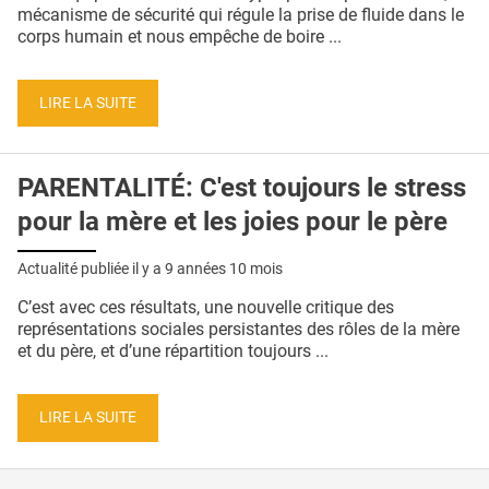
QUI SOMMES-NOUS ?
mécanisme de sécurité qui régule la prise de fluide dans le
corps humain et nous empêche de boire ...
PUBLICITÉ
CONDITIONS GÉNÉRALES
LIRE LA SUITE
CONTACT
PARENTALITÉ: C'est toujours le stress
CRÉDITS
pour la mère et les joies pour le père
Actualité publiée il y a
9 années 10 mois
C’est avec ces résultats, une nouvelle critique des
représentations sociales persistantes des rôles de la mère
et du père, et d’une répartition toujours ...
LIRE LA SUITE