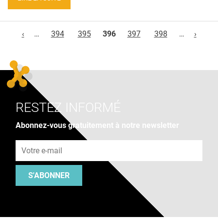
Pages
‹
…
394
395
396
397
398
…
›
RESTEZ INFORMÉ
Abonnez-vous gratuitement à notre newsletter
Adresse e-mail
S'ABONNER