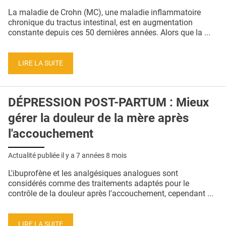
QUI SOMMES-NOUS ?
La maladie de Crohn (MC), une maladie inflammatoire
chronique du tractus intestinal, est en augmentation
PUBLICITÉ
constante depuis ces 50 dernières années. Alors que la ...
CONDITIONS GÉNÉRALES
LIRE LA SUITE
CONTACT
CRÉDITS
DÉPRESSION POST-PARTUM : Mieux
gérer la douleur de la mère après
l'accouchement
Actualité publiée il y a
7 années 8 mois
L'ibuprofène et les analgésiques analogues sont
considérés comme des traitements adaptés pour le
contrôle de la douleur après l'accouchement, cependant ...
LIRE LA SUITE