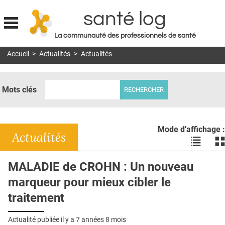
santé log
La communauté des professionnels de santé
Jump to navigation
Accueil
>
Actualités
>
Actualités
MON COMPTE
ABONNEMENT
Mots clés
S'ABONNER À LA REVUE SOIN À DOMICILE
ACTUS
Mode d'affichage :
DOSSIERS
Actualités
Voir
Vo
les
le
RÉSEAUX
actualité
ac
MALADIE de CROHN : Un nouveau
en
en
E-REVUE SAD
marqueur pour mieux cibler le
liste
bl
THÉMA
traitement
L'APP
Actualité publiée il y a
7 années 8 mois