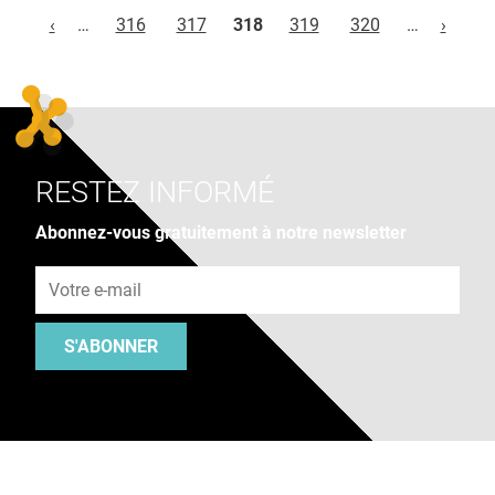
Pages
‹
…
316
317
318
319
320
…
›
RESTEZ INFORMÉ
Abonnez-vous gratuitement à notre newsletter
Adresse e-mail
S'ABONNER