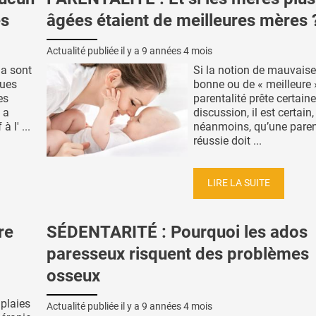
es
âgées étaient de meilleures mères 
Actualité publiée il y a
9 années 4 mois
a sont
Si la notion de mauvaise
ques
bonne ou de « meilleure 
es
parentalité prête certai
 a
discussion, il est certain,
 l' ...
néanmoins, qu’une paren
réussie doit ...
LIRE LA SUITE
re
SÉDENTARITÉ : Pourquoi les ados
paresseux risquent des problèmes
osseux
 plaies
Actualité publiée il y a
9 années 4 mois