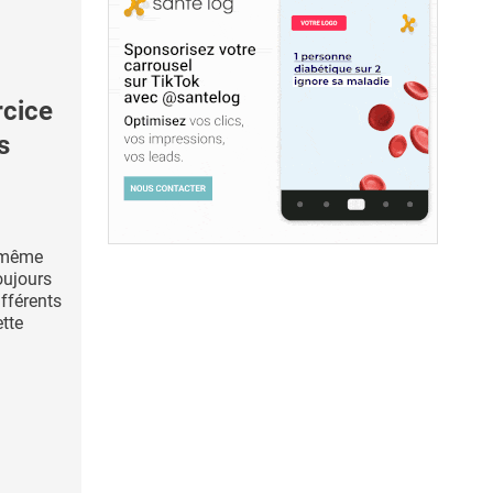
rcice
s
u même
oujours
fférents
ette