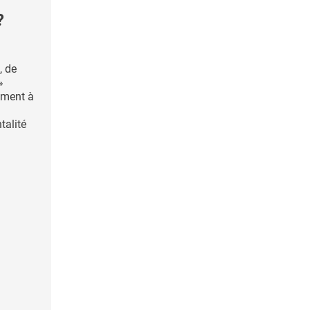
?
, de
»
nement à
talité