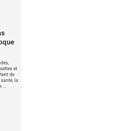
as
coque
ndes,
settes et
tent de
santé, la
...