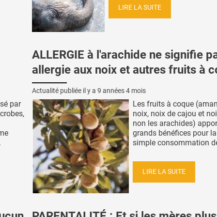
LIRE LA SUITE
ALLERGIE à l'arachide ne signifie p
allergie aux noix et autres fruits à 
Actualité publiée il y a
9 années 4 mois
sé par
Les fruits à coque (ama
icrobes,
noix, noix de cajou et noi
non les arachides) appor
ome
grands bénéfices pour la 
.
simple consommation de 
LIRE LA SUITE
ucun
PARENTALITÉ : Et si les mères plus