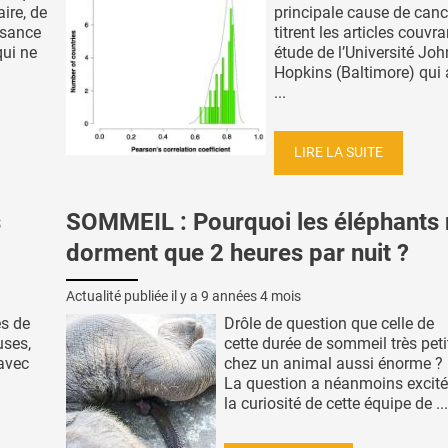
aire, de
principale cause de canc
isance
titrent les articles couvra
qui ne
étude de l’Université Jo
Hopkins (Baltimore) qui 
...
LIRE LA SUITE
s
SOMMEIL : Pourquoi les éléphants 
dorment que 2 heures par nuit ?
Actualité publiée il y a
9 années 4 mois
es de
Drôle de question que celle de
uses,
cette durée de sommeil très peti
avec
chez un animal aussi énorme ?
La question a néanmoins excité
la curiosité de cette équipe de ...