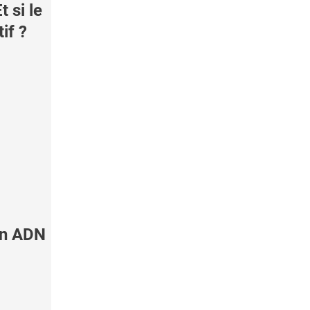
 si le
if ?
on ADN