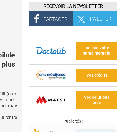
RECEVOIR LA NEWSLETTER
tout sur votre
santé mentale
ilule
 plus
Vos crédits
ill (ou «
Vos solutions
est une
pros
diol mais
ui rentre
Publicités :