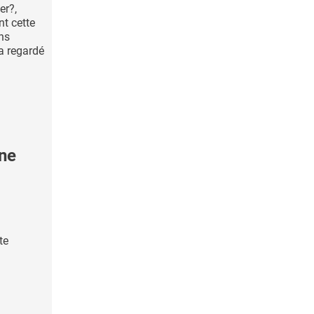
er?,
nt cette
hns
a regardé
ne
te