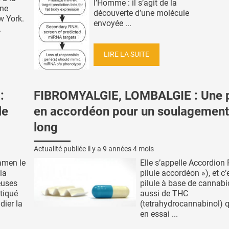
l’Homme : il s’agit de la
une
découverte d’une molécule
w York.
envoyée ...
.
LIRE LA SUITE
:
FIBROMYALGIE, LOMBALGIE : Une p
le
en accordéon pour un soulagement
long
Actualité publiée il y a
9 années 4 mois
amen le
Elle s’appelle Accordion P
ia
pilule accordéon »), et c’
euses
pilule à base de cannabi
tiqué
aussi de THC
dier la
(tetrahydrocannabinol) q
en essai ...