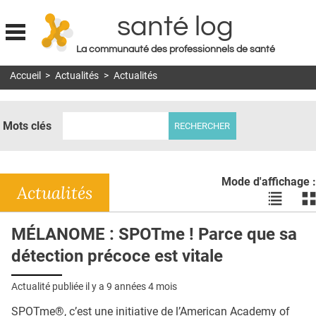
santé log
La communauté des professionnels de santé
Jump to navigation
Accueil
>
Actualités
>
Actualités
MON COMPTE
ABONNEMENT
Mots clés
S'ABONNER À LA REVUE SOIN À DOMICILE
ACTUS
Mode d'affichage :
DOSSIERS
Actualités
Voir
Vo
les
le
RÉSEAUX
actualité
ac
MÉLANOME : SPOTme ! Parce que sa
en
en
E-REVUE SAD
détection précoce est vitale
liste
bl
THÉMA
Actualité publiée il y a
9 années 4 mois
L'APP
SPOTme®, c’est une initiative de l’American Academy of