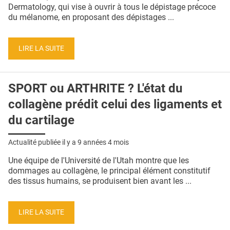
QUI SOMMES-NOUS ?
Dermatology, qui vise à ouvrir à tous le dépistage précoce
du mélanome, en proposant des dépistages ...
PUBLICITÉ
CONDITIONS GÉNÉRALES
LIRE LA SUITE
CONTACT
SPORT ou ARTHRITE ? L'état du
CRÉDITS
collagène prédit celui des ligaments et
du cartilage
Actualité publiée il y a
9 années 4 mois
Une équipe de l'Université de l'Utah montre que les
dommages au collagène, le principal élément constitutif
des tissus humains, se produisent bien avant les ...
LIRE LA SUITE