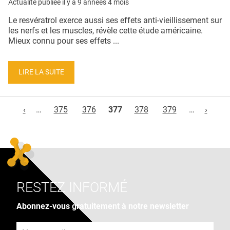
Actualité publiée il y a
9 années 4 mois
Le resvératrol exerce aussi ses effets anti-vieillissement sur
les nerfs et les muscles, révèle cette étude américaine.
Mieux connu pour ses effets ...
LIRE LA SUITE
Pages
‹
…
375
376
377
378
379
…
›
RESTEZ INFORMÉ
Abonnez-vous gratuitement à notre newsletter
Adresse e-mail