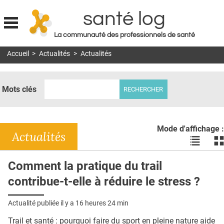
santé log
La communauté des professionnels de santé
Jump to navigation
Accueil
>
Actualités
>
Actualités
MON COMPTE
ABONNEMENT
Mots clés
S'ABONNER À LA REVUE SOIN À DOMICILE
ACTUS
Mode d'affichage :
DOSSIERS
Actualités
Voir
Vo
les
le
RÉSEAUX
actualité
ac
Comment la pratique du trail
en
en
E-REVUE SAD
contribue-t-elle à réduire le stress ?
liste
bl
THÉMA
Actualité publiée il y a
16 heures 24 min
L'APP
Trail et santé : pourquoi faire du sport en pleine nature aide