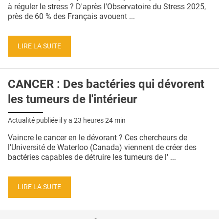
QUI SOMMES-NOUS ?
à réguler le stress ? D'après l'Observatoire du Stress 2025,
près de 60 % des Français avouent ...
PUBLICITÉ
CONDITIONS GÉNÉRALES
LIRE LA SUITE
CONTACT
CANCER : Des bactéries qui dévorent
CRÉDITS
les tumeurs de l'intérieur
Actualité publiée il y a
23 heures 24 min
Vaincre le cancer en le dévorant ? Ces chercheurs de
l’Université de Waterloo (Canada) viennent de créer des
bactéries capables de détruire les tumeurs de l' ...
LIRE LA SUITE