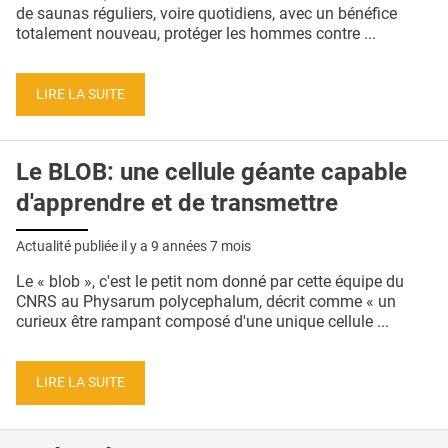
QUI SOMMES-NOUS ?
de saunas réguliers, voire quotidiens, avec un bénéfice
totalement nouveau, protéger les hommes contre ...
PUBLICITÉ
CONDITIONS GÉNÉRALES
LIRE LA SUITE
CONTACT
Le BLOB: une cellule géante capable
CRÉDITS
d'apprendre et de transmettre
Actualité publiée il y a
9 années 7 mois
Le « blob », c'est le petit nom donné par cette équipe du
CNRS au Physarum polycephalum, décrit comme « un
curieux être rampant composé d'une unique cellule ...
LIRE LA SUITE