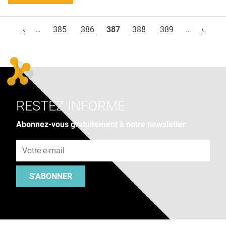
Pages
‹
…
385
386
387
388
389
…
›
RESTEZ INFORMÉ
Abonnez-vous gratuitement à notre newsletter
Adresse e-mail
S'ABONNER