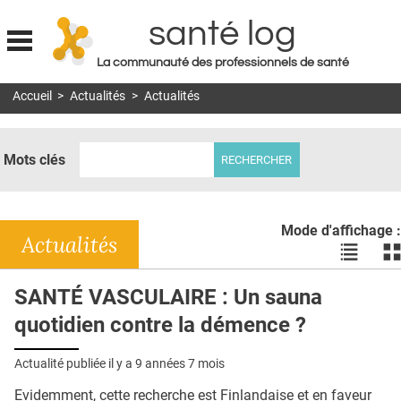
santé log
La communauté des professionnels de santé
Jump to navigation
Accueil
>
Actualités
>
Actualités
MON COMPTE
ABONNEMENT
Mots clés
S'ABONNER À LA REVUE SOIN À DOMICILE
ACTUS
Mode d'affichage :
DOSSIERS
Actualités
Voir
Vo
les
le
RÉSEAUX
actualité
ac
SANTÉ VASCULAIRE : Un sauna
en
en
E-REVUE SAD
quotidien contre la démence ?
liste
bl
THÉMA
Actualité publiée il y a
9 années 7 mois
L'APP
Evidemment, cette recherche est Finlandaise et en faveur