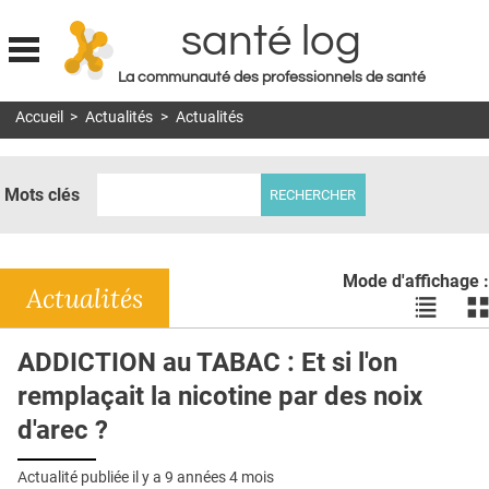
santé log
La communauté des professionnels de santé
Jump to navigation
Accueil
>
Actualités
>
Actualités
MON COMPTE
ABONNEMENT
Mots clés
S'ABONNER À LA REVUE SOIN À DOMICILE
ACTUS
Mode d'affichage :
DOSSIERS
Actualités
Voir
Vo
les
le
RÉSEAUX
actualité
ac
ADDICTION au TABAC : Et si l'on
en
en
E-REVUE SAD
remplaçait la nicotine par des noix
liste
bl
THÉMA
d'arec ?
L'APP
Actualité publiée il y a
9 années 4 mois