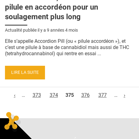
pilule en accordéon pour un
soulagement plus long
Actualité publiée il y a
9 années 4 mois
Elle s’appelle Accordion Pill (ou « pilule accordéon »), et
c’est une pilule à base de cannabidiol mais aussi de THC
(tetrahydrocannabinol) qui rentre en essai ...
LIRE LA SUITE
Pages
‹
…
373
374
375
376
377
…
›