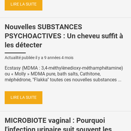
LIRE LA SUITE
Nouvelles SUBSTANCES
PSYCHOACTIVES : Un cheveu suffit à
les détecter
Actualité publiée il y a
9 années 4 mois
Ecstasy (MDMA : 3,4-méthylènedioxy-méthamphétamine)
ou « Molly » MDMA pure, bath salts, Cathitone,
méphédrone, "Flakka" toutes ces nouvelles substances ...
LIRE LA SUITE
MICROBIOTE vaginal : Pourquoi
l'infection urinaire suit souvent les