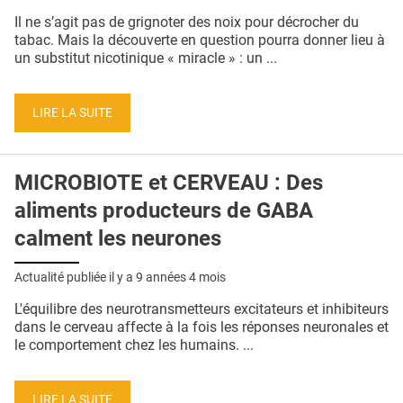
QUI SOMMES-NOUS ?
Il ne s’agit pas de grignoter des noix pour décrocher du
tabac. Mais la découverte en question pourra donner lieu à
PUBLICITÉ
un substitut nicotinique « miracle » : un ...
CONDITIONS GÉNÉRALES
LIRE LA SUITE
CONTACT
CRÉDITS
MICROBIOTE et CERVEAU : Des
aliments producteurs de GABA
calment les neurones
Actualité publiée il y a
9 années 4 mois
L'équilibre des neurotransmetteurs excitateurs et inhibiteurs
dans le cerveau affecte à la fois les réponses neuronales et
le comportement chez les humains. ...
LIRE LA SUITE