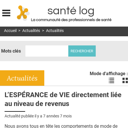
santé log
La communauté des professionnels de santé
Jump to navigation
Accueil
>
Actualités
>
Actualités
MON COMPTE
ABONNEMENT
Mots clés
S'ABONNER À LA REVUE SOIN À DOMICILE
ACTUS
Mode d'affichage :
DOSSIERS
Actualités
Voir
Vo
les
le
RÉSEAUX
actualité
ac
L’ESPÉRANCE de VIE directement liée
en
en
E-REVUE SAD
au niveau de revenus
liste
bl
THÉMA
Actualité publiée il y a
7 années 7 mois
L'APP
Nous avons tous en tête les comportements de mode de