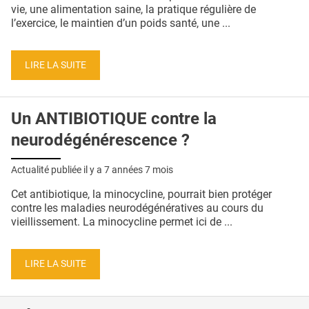
QUI SOMMES-NOUS ?
vie, une alimentation saine, la pratique régulière de
l’exercice, le maintien d’un poids santé, une ...
PUBLICITÉ
CONDITIONS GÉNÉRALES
LIRE LA SUITE
CONTACT
Un ANTIBIOTIQUE contre la
CRÉDITS
neurodégénérescence ?
Actualité publiée il y a
7 années 7 mois
Cet antibiotique, la minocycline, pourrait bien protéger
contre les maladies neurodégénératives au cours du
vieillissement. La minocycline permet ici de ...
LIRE LA SUITE