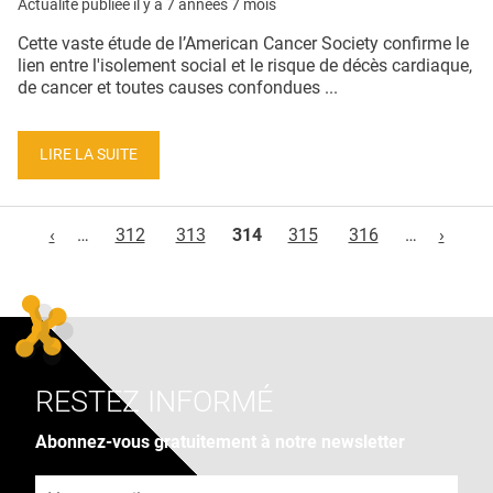
Actualité publiée il y a
7 années 7 mois
Cette vaste étude de l’American Cancer Society confirme le
lien entre l'isolement social et le risque de décès cardiaque,
de cancer et toutes causes confondues ...
LIRE LA SUITE
Pages
‹
…
312
313
314
315
316
…
›
RESTEZ INFORMÉ
Abonnez-vous gratuitement à notre newsletter
Adresse e-mail