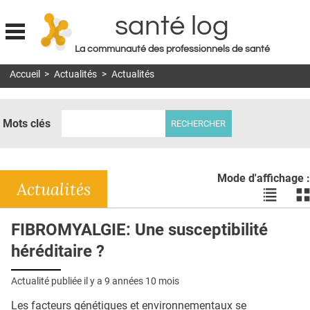
santé log
La communauté des professionnels de santé
Jump to navigation
Accueil
>
Actualités
>
Actualités
MON COMPTE
ABONNEMENT
Mots clés
S'ABONNER À LA REVUE SOIN À DOMICILE
ACTUS
Mode d'affichage :
DOSSIERS
Actualités
Voir
Vo
les
le
RÉSEAUX
actualité
ac
FIBROMYALGIE: Une susceptibilité
en
en
E-REVUE SAD
héréditaire ?
liste
bl
THÉMA
Actualité publiée il y a
9 années 10 mois
L'APP
Les facteurs génétiques et environnementaux se