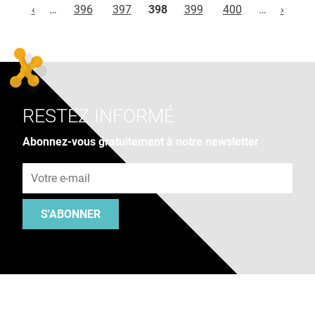
‹
…
396
397
398
399
400
…
›
RESTEZ INFORMÉ
Abonnez-vous gratuitement à notre newsletter
Adresse e-mail
S'ABONNER