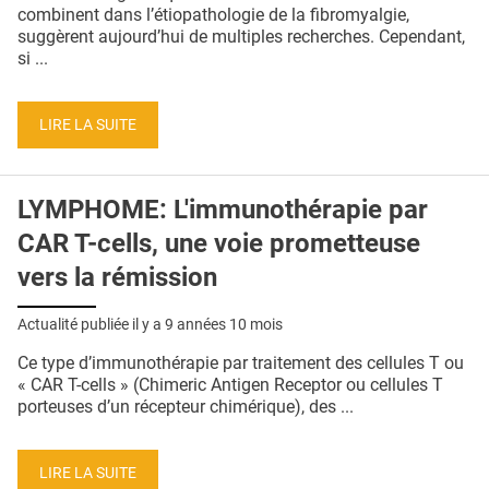
QUI SOMMES-NOUS ?
combinent dans l’étiopathologie de la fibromyalgie,
suggèrent aujourd’hui de multiples recherches. Cependant,
PUBLICITÉ
si ...
CONDITIONS GÉNÉRALES
LIRE LA SUITE
CONTACT
CRÉDITS
LYMPHOME: L'immunothérapie par
CAR T-cells, une voie prometteuse
vers la rémission
Actualité publiée il y a
9 années 10 mois
Ce type d’immunothérapie par traitement des cellules T ou
« CAR T-cells » (Chimeric Antigen Receptor ou cellules T
porteuses d’un récepteur chimérique), des ...
LIRE LA SUITE