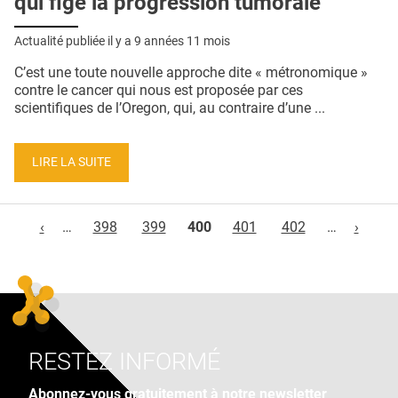
qui fige la progression tumorale
Actualité publiée il y a
9 années 11 mois
C’est une toute nouvelle approche dite « métronomique »
contre le cancer qui nous est proposée par ces
scientifiques de l’Oregon, qui, au contraire d’une ...
LIRE LA SUITE
Pages
‹
…
398
399
400
401
402
…
›
RESTEZ INFORMÉ
Abonnez-vous gratuitement à notre newsletter