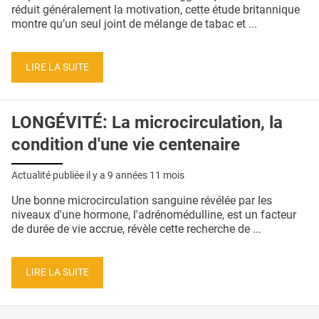
QUI SOMMES-NOUS ?
réduit généralement la motivation, cette étude britannique
montre qu’un seul joint de mélange de tabac et ...
PUBLICITÉ
CONDITIONS GÉNÉRALES
LIRE LA SUITE
CONTACT
LONGÉVITÉ: La microcirculation, la
CRÉDITS
condition d'une vie centenaire
Actualité publiée il y a
9 années 11 mois
Une bonne microcirculation sanguine révélée par les
niveaux d'une hormone, l'adrénomédulline, est un facteur
de durée de vie accrue, révèle cette recherche de ...
LIRE LA SUITE