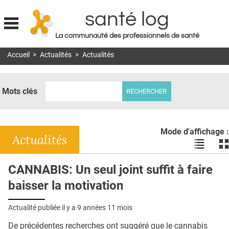
santé log
La communauté des professionnels de santé
Jump to navigation
Accueil
>
Actualités
>
Actualités
MON COMPTE
ABONNEMENT
Mots clés
S'ABONNER À LA REVUE SOIN À DOMICILE
ACTUS
Mode d'affichage :
DOSSIERS
Actualités
Voir
Vo
les
le
RÉSEAUX
actualité
ac
CANNABIS: Un seul joint suffit à faire
en
en
E-REVUE SAD
baisser la motivation
liste
bl
THÉMA
Actualité publiée il y a
9 années 11 mois
L'APP
De précédentes recherches ont suggéré que le cannabis